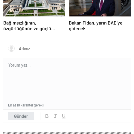
Bağımsızlığının,
Bakan Fidan, yarın BAE’ye
özgürlüğünün ve güçlü
gidecek
devlet olduğunun simgesi!
Türkiye’den Yavru Vatan’a dev
eserler…
En az 10 karakter gerekli
Gönder