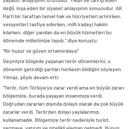
yaşasın’ anlayışının ürünüdür. Yıkan ve tahrip eden
değil, inşa eden bir siyaset anlayışının sonucudur. AK
Parti bir taraftan temel hak ve hürriyetleri artırırken,
vesayetleri tasfiye ederken, milli iradeyi hakim
kılarken, diğer yandan da en büyük hizmetleri bu
dönemde milletimize taşıdı.” diye konuştu.
“Bir huzur ve güven ortamındayız”
Geçmişte bölgede yaşanan terör dönemlerini, o
dönemin getirdiği şartları herkesin bildiğini söyleyen
Yılmaz, şöyle devam etti:
“Terör, tüm Türkiye’ye zarar verdi ama en büyük zararı
bölgemize, burada yaşayan insanımıza verdi.
Doğrudan zararları dışında dolaylı olarak da çok büyük
zararlar verdi. Terörden dolayı yaylalarımızı
kullanamadık. Bölgemize terör nedeniyle turist,
sermaye, yatırım ve nitelikli eleman gelmedi. Bunun