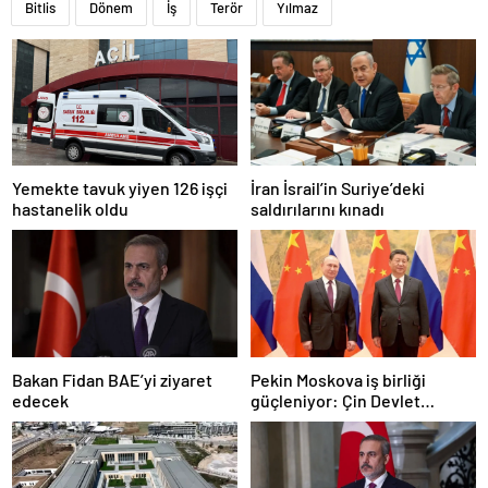
Bitlis
Dönem
İş
Terör
Yılmaz
Yemekte tavuk yiyen 126 işçi
İran İsrail’in Suriye’deki
hastanelik oldu
saldırılarını kınadı
Bakan Fidan BAE’yi ziyaret
Pekin Moskova iş birliği
edecek
güçleniyor: Çin Devlet
Başkanı Zafer Günü için
Rusya’da olacak