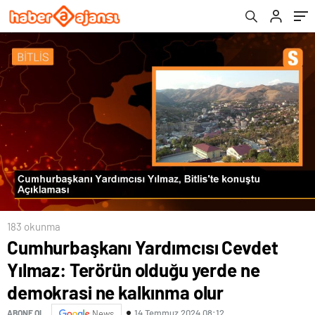
kalkınma olur
Dünyayı Başlarına Yıkıyoruz
183 okunma
Cumhurbaşkanı Yardımcısı Cevdet
Yılmaz: Terörün olduğu yerde ne
demokrasi ne kalkınma olur
14 Temmuz 2024 08:12
ABONE OL
News