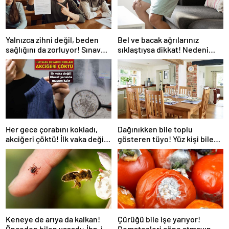
Yalnızca zihni değil, beden
Bel ve bacak ağrılarınız
sağlığını da zorluyor! Sınavda
sıklaştıysa dikkat! Nedeni
başarı tabakta başlıyor
omurga kanalı darlığı olabilir
Her gece çorabını kokladı,
Dağınıkken bile toplu
akciğeri çöktü! İlk vaka değil:
gösteren tüyo! Yüz kişi bile
‘Klozet yanında masum kalır’
gelse fark edilmiyor
Keneye de arıya da kalkan!
Çürüğü bile işe yarıyor!
Önceden bilen yaşadı: İbn-i
Domatesleri çöpe atmayın,