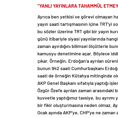
“YANLI YAYINLARA TAHAMMÜL ETMEY
Ayrıca ben yetkisi ve görevi olmayan ha
yayın saati tartışmasının içine TRT’yi 
bu sözler üzerine TRT gibi bir yayın k
günü itibariyle siyasi yayınlarında hangi
zaman ayırdığını bilimsel ölçütlerle bun
kamuoyu denetimine açar. Böylece iddia 
çıkar. Örneğin, Erdoğan’a ayrılan sürenin
bunun 942 saati Cumhurbaşkanı Erdoğan’
saati de örneğin Kütahya mitinginde old
AKP Genel Başkanı sıfatıyla yaptığı işl
Özgür Özel’e ayrılan zaman arasındaki bir
kuvvetle yaptığımız tavsiye, bu ayrımı 
bir fikir oluşturmasına neden olmaz. 
Ocak ayında AKP’ye, CHP’ye ne zaman ay