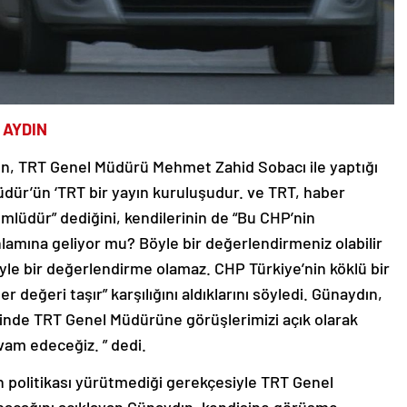
 AYDIN
n, TRT Genel Müdürü Mehmet Zahid Sobacı ile yaptığı
ür’ün ‘TRT bir yayın kuruluşudur. ve TRT, haber
mlüdür” dediğini, kendilerinin de “Bu CHP’nin
lamına geliyor mu? Böyle bir değerlendirmeniz olabilir
böyle bir değerlendirme olamaz. CHP Türkiye’nin köklü bir
ber değeri taşır” karşılığını aldıklarını söyledi. Günaydın,
risinde TRT Genel Müdürüne görüşlerimizi açık olarak
evam edeceğiz. ” dedi.
 politikası yürütmediği gerekçesiyle TRT Genel
acağını açıklayan Günaydın, kendisine görüşme