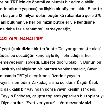
ce bu TRT için de önemli ve olumlu bir adım olabilir.
erlendirme yapacağına ilişkin bir söylemi oldu. Elbette
dan bu yana 12 milyar dolar, bugünkü rakamlara göre 375
şanı bulunan ve her birimizin bütçeleriyle kendisine
rına daha fazla tahammül etmeyeceğiz.
RÇASI YAPILMAMALIDIR”
aptığı bir dizide bir teröriste ‘Geliyor gelmekte olan’
dür, bu sözcüğün kendisiyle ilgili olmadığını, her
emeyeceğini söyledi. Elbette doğru olabilir. Bunun bir
çık siyasi algıların bir parçası yapılmamalıdır. Sayın
şmasında TRT’yi eleştirmesi üzerine yayının
yayını izlemedim. Arkadaşlarıma sordum. Özgür Özel,
 dakikalık bir yayından sonra yayın kesilmişti’ dedi.
 Tayyip Erdoğan, grupta toplantı yaparken bu toplantıyı
Diye sorduk. ‘Evet veriyoruz’… Vermezseniz sizi