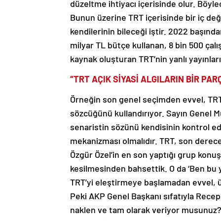
düzeltme ihtiyacı içerisinde olur. Böyle
Bunun üzerine TRT içerisinde bir iç değ
kendilerinin bileceği iştir. 2022 başın
milyar TL bütçe kullanan, 8 bin 500 çalı
kaynak oluşturan TRT’nin yanlı yayınla
“TRT AÇIK SİYASİ ALGILARIN BİR PA
Örneğin son genel seçimden evvel, TRT y
sözcüğünü kullandırıyor. Sayın Genel Mü
senaristin sözünü kendisinin kontrol ed
mekanizması olmalıdır. TRT, son derece a
Özgür Özel’in en son yaptığı grup konu
kesilmesinden bahsettik. O da ‘Ben bu 
TRT’yi eleştirmeye başlamadan evvel, üç
Peki AKP Genel Başkanı sıfatıyla Recep
naklen ve tam olarak veriyor musunuz? 