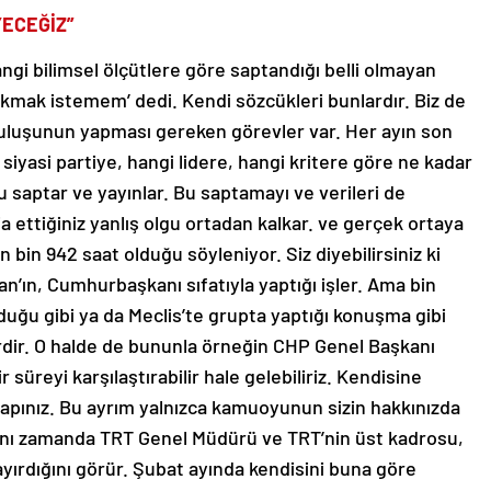
ECEĞİZ”
ngi bilimsel ölçütlere göre saptandığı belli olmayan
sokmak istemem’ dedi. Kendi sözcükleri bunlardır. Biz de
uruluşunun yapması gereken görevler var. Her ayın son
 siyasi partiye, hangi lidere, hangi kritere göre ne kadar
u saptar ve yayınlar. Bu saptamayı ve verileri de
ettiğiniz yanlış olgu ortadan kalkar. ve gerçek ortaya
 bin 942 saat olduğu söyleniyor. Siz diyebilirsiniz ki
ın, Cumhurbaşkanı sıfatıyla yaptığı işler. Ama bin
uğu gibi ya da Meclis’te grupta yaptığı konuşma gibi
erdir. O halde de bununla örneğin CHP Genel Başkanı
 süreyi karşılaştırabilir hale gelebiliriz. Kendisine
yapınız. Bu ayrım yalnızca kamuoyunun sizin hakkınızda
Aynı zamanda TRT Genel Müdürü ve TRT’nin üst kadrosu,
ırdığını görür. Şubat ayında kendisini buna göre