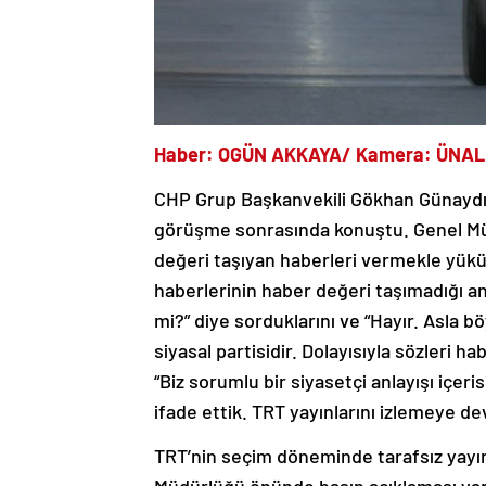
Haber:
OGÜN AKKAYA
/ Kamera: ÜNAL
CHP Grup Başkanvekili Gökhan Günaydı
görüşme sonrasında konuştu. Genel Müd
değeri taşıyan haberleri vermekle yükü
haberlerinin haber değeri taşımadığı an
mi?” diye sorduklarını ve “Hayır. Asla 
siyasal partisidir. Dolayısıyla sözleri ha
“Biz sorumlu bir siyasetçi anlayışı içe
ifade ettik. TRT yayınlarını izlemeye d
TRT’nin seçim döneminde tarafsız yayın
Müdürlüğü önünde basın açıklaması yap