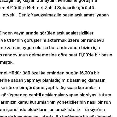
Genel Müdürü Mehmet Zahid Sobacı ile görüştü.
tvekili Deniz Yavuzyılmaz ile basın açıklaması yapan
’nden yayınlarında görülen açık adaletsizlikler
ve CHP’nin görüşlerini aktarmak üzere bir randevu
 ne zaman uygun olursa bu randevunun bizim için
 o randevunun gelmemesine göre saat 11.00’de bir basın
mıştık.
Genel Müdürlüğü özel kaleminden bugün 16.30’a bir
zerine sabah yapmayı planladığımız basın açıklamasını
kika süren bir görüşme yaptık. Açıkçası kurumların
e görüşmeden çeşitli açıklamalar yapan bir siyasi tutum
rımızın kamu kurumlarının yöneticilerinin nasıl bir ruh
utum içerisinde olduklarını anlamak isteriz. Türkiye’nin
ortama da kavuşmasını isteriz. Bu bağlamda bu görüşmeyi