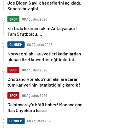
Joe Biden 6 aylık hedeflerini açıkladı.
Senato buz gibi…
SPOR
08 Ağustos 2026
En fazla kızaran takım Antalyaspor!
Tam 5 futbolcu….
GÜNDEM
08 Ağustos 2026
Norweç silahlı kuvvetleri kadınlardan
oluşan özel kuvvetler eğitimlerini
başlattı.
SPOR
08 Ağustos 2026
Cristiano Ronaldo’nun akıllara zarar
tüm kariyerinin istatistiğini çıkardık !
SPOR
08 Ağustos 2026
Galatasaray’a kötü haber! Monaco’dan
flaş Onyekuru kararı.
GÜNDEM
08 Ağustos 2026