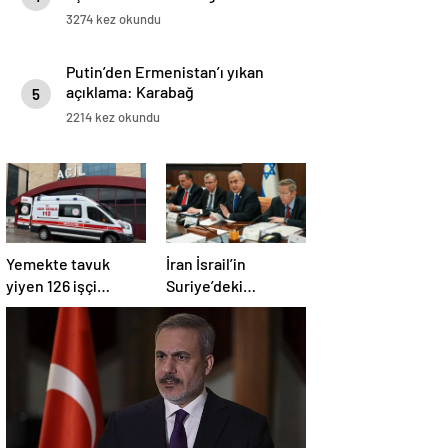
3274 kez okundu
Putin’den Ermenistan’ı yıkan
açıklama: Karabağ
5
Azerbaycan’ın ayrılmaz bir
2214 kez okundu
parçasıdır!
Yemekte tavuk
İran İsrail’in
yiyen 126 işçi
Suriye’deki
hastanelik oldu
saldırılarını kınadı