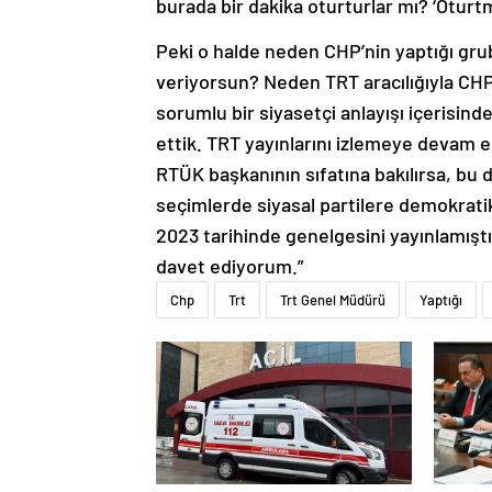
burada bir dakika oturturlar mı? ‘Oturt
Peki o halde neden CHP’nin yaptığı gr
veriyorsun? Neden TRT aracılığıyla CH
sorumlu bir siyasetçi anlayışı içerisin
ettik. TRT yayınlarını izlemeye devam 
RTÜK başkanının sıfatına bakılırsa, bu
seçimlerde siyasal partilere demokratik
2023 tarihinde genelgesini yayınlamışt
davet ediyorum.”
Chp
Trt
Trt Genel Müdürü
Yaptığı