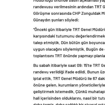
randevusu verilmesinin ardından TRT 
Görüşme sonrasında CHP Zonguldak Mille
Günaydın şunları söyledi:
“Önceki gün itibariyle TRT Genel Müdürü
karşısındaki tutumunu değerlendirmek 
talep etmiştik. Dün bütün gün boyunca
uygun olacağını söylemiştik. Bugün de
toplantısını TRT önünde yapmayı planla
Bu sabah itibariyle saat 09: 15’te TRT 
randevu verildiği ifade edildi. Bunun ü
iptal ettik. TRT Genel Müdürü ile 67 da
önüne gelen, kurumların yöneticileriyl
geliştirmek istemedik. Çünkü muhatapla
hali içerisinden olduklarını, nasıl bir t
daha temiz, daha sağlıklı bir siyasal 