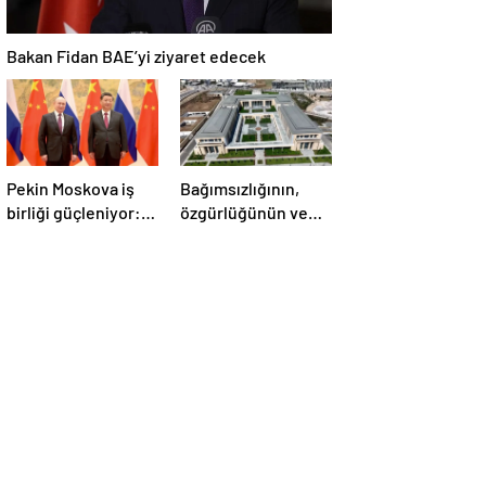
Bakan Fidan BAE’yi ziyaret edecek
Pekin Moskova iş
Bağımsızlığının,
birliği güçleniyor:
özgürlüğünün ve
Çin Devlet Başkanı
güçlü devlet
Zafer Günü için
olduğunun simgesi!
Rusya’da olacak
Türkiye’den Yavru
Vatan’a dev
eserler…