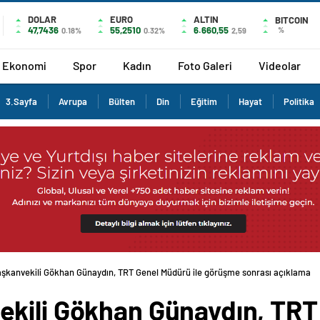
DOLAR
EURO
ALTIN
BITCOIN
47,7436
55,2510
6.660,55
%
0.18%
0.32%
2,59
Ekonomi
Spor
Kadın
Foto Galeri
Videolar
3.Sayfa
Avrupa
Bülten
Din
Eğitim
Hayat
Politika
şkanvekili Gökhan Günaydın, TRT Genel Müdürü ile görüşme sonrası açıklama
kili Gökhan Günaydın, TRT 