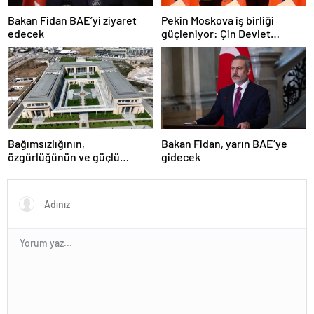
Bakan Fidan BAE’yi ziyaret
Pekin Moskova iş birliği
edecek
güçleniyor: Çin Devlet
Başkanı Zafer Günü için
Rusya’da olacak
Bağımsızlığının,
Bakan Fidan, yarın BAE’ye
özgürlüğünün ve güçlü
gidecek
devlet olduğunun simgesi!
Türkiye’den Yavru Vatan’a dev
eserler…