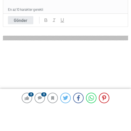
En az 10 karakter gerekli
Gönder
0
0
0
0
238 okunma