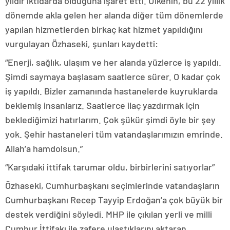
yıldır iktidarda olduğuna işaret etti. Ülkenin, bu 22 yıllık
dönemde akla gelen her alanda diğer tüm dönemlerde
yapılan hizmetlerden birkaç kat hizmet yapıldığını
vurgulayan Özhaseki, şunları kaydetti:
“Enerji, sağlık, ulaşım ve her alanda yüzlerce iş yapıldı.
Şimdi saymaya başlasam saatlerce sürer. O kadar çok
iş yapıldı. Bizler zamanında hastanelerde kuyruklarda
beklemiş insanlarız. Saatlerce ilaç yazdırmak için
beklediğimizi hatırlarım. Çok şükür şimdi öyle bir şey
yok. Şehir hastaneleri tüm vatandaşlarımızın emrinde.
Allah’a hamdolsun.”
“Karşıdaki ittifak tarumar oldu, birbirlerini satıyorlar”
Özhaseki, Cumhurbaşkanı seçimlerinde vatandaşların
Cumhurbaşkanı Recep Tayyip Erdoğan’a çok büyük bir
destek verdiğini söyledi. MHP ile çıkılan yerli ve milli
Cumhur İttifakı ile zafere ulaştıklarını aktaran