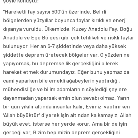
şöyle konuştu:
“Hareketli fay sayısı 500’ün üzerinde. Belirli
bölgelerden yüzyıllar boyunca faylar kırıldı ve enerji
dışarıya vuruldu. Ülkemizde, Kuzey Anadolu Fay, Doğu
Anadolu ve Ege Bölgesi gibi çok tehlikeli ve riskli faylar
bulunuyor. Her an 6-7 şiddetinde veya daha yüksek
şiddette deprem üretecek bölgeler var. O yüzden ne
yapıyorsak, bu depremsellik gerçekliğini bilerek
hareket etmek durumundayız. Eğer bunu yapmaz da
cami yaparken bile emekli ağabeylerin yaptırdığı,
mühendisliğe ve bilim adamlarının söylediği şeylere
dayanmadan yaparsak emin olun sevabı olmaz. Yarın
bir gün yıkılır altında insanlar kalır. Evimizi yaptırırken
‘Allah büyüktür’ diyerek işin altından kalkamayız. Allah
büyük evet, isterse her yerde korur. Ama bir de işin
gerçeği var. Bizim hepimizin deprem gerçekliğini