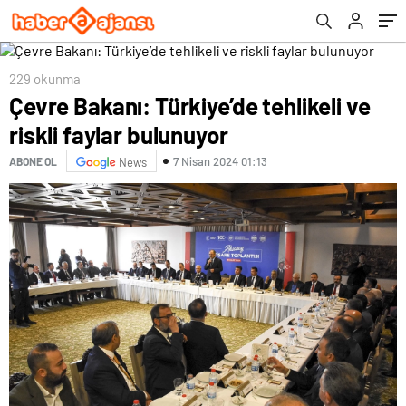
229 okunma
Çevre Bakanı: Türkiye’de tehlikeli ve
riskli faylar bulunuyor
7 Nisan 2024 01:13
ABONE OL
News