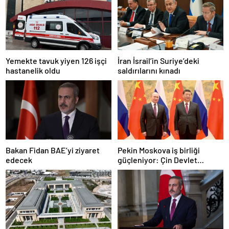
Yemekte tavuk yiyen 126 işçi
İran İsrail’in Suriye’deki
hastanelik oldu
saldırılarını kınadı
Bakan Fidan BAE’yi ziyaret
Pekin Moskova iş birliği
edecek
güçleniyor: Çin Devlet
Başkanı Zafer Günü için
Rusya’da olacak