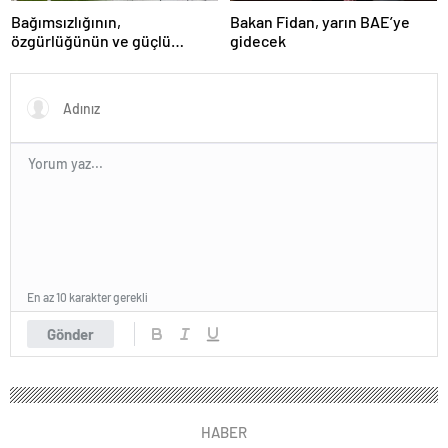
Bağımsızlığının,
Bakan Fidan, yarın BAE’ye
özgürlüğünün ve güçlü
gidecek
devlet olduğunun simgesi!
Türkiye’den Yavru Vatan’a dev
eserler…
En az 10 karakter gerekli
Gönder
HABER