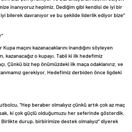
ize inanıyoruz hepimiz. Dediğim gibi kendisi de iyi bir
 iyi bilerek davranıyor ve bu şekilde liderlik ediyor bize”
r”
 Kupa maçını kazanacaklarını inandığını söyleyen
m, kazanacağız o kupayı. Tabii ki ilk hedefimiz
ı. Çünkü biz hep önümüzdeki ilk maça odaklanırız. ve
azanmamız gerekiyor. Hedefimiz derbiden önce ligdeki
futbolcu, “Hep beraber olmalıyız çünkü artık çok az maç
ursak, ki çok güçlü olduğumuzu her seferinde gösterdik.
 Birlikte durup, birbirimize destek olmalıyız” diyerek