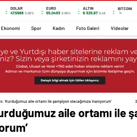
DOLAR
EURO
ALTIN
BITCOIN
47,5968
55,0493
6.525,67
%
0.06%
0.06%
0,46
Ekonomi
Spor
Kadın
Foto Galeri
Videolar
us: ‘Kurduğumuz aile ortamı ile şampiyon olacağımıza inanıyorum’
Kurduğumuz aile ortamı ile 
yorum’