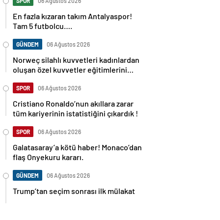
SPOR
06 Ağustos 2026
En fazla kızaran takım Antalyaspor!
Tam 5 futbolcu….
GÜNDEM
06 Ağustos 2026
Norweç silahlı kuvvetleri kadınlardan
oluşan özel kuvvetler eğitimlerini
başlattı.
SPOR
06 Ağustos 2026
Cristiano Ronaldo’nun akıllara zarar
tüm kariyerinin istatistiğini çıkardık !
SPOR
06 Ağustos 2026
Galatasaray’a kötü haber! Monaco’dan
flaş Onyekuru kararı.
GÜNDEM
06 Ağustos 2026
Trump’tan seçim sonrası ilk mülakat