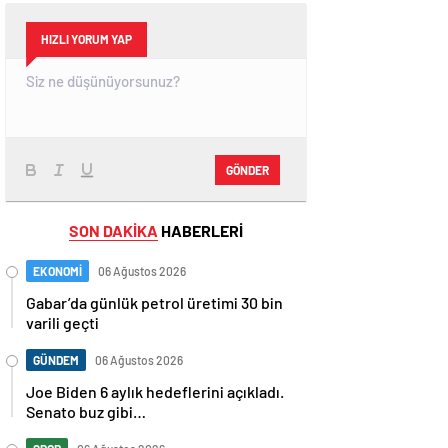
HIZLI YORUM YAP
GÖNDER
SON DAKİKA
HABERLERİ
EKONOMİ
06 Ağustos 2026
Gabar’da günlük petrol üretimi 30 bin
varili geçti
GÜNDEM
06 Ağustos 2026
Joe Biden 6 aylık hedeflerini açıkladı.
Senato buz gibi…