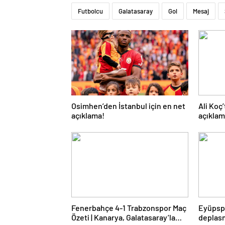
Futbolcu
Galatasaray
Gol
Mesaj
Osimhen’den İstanbul için en net
Ali Koç
açıklama!
açıklam
Fenerbahçe 4-1 Trabzonspor Maç
Eyüpsp
Özeti | Kanarya, Galatasaray’la
deplasm