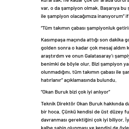
var, o da şampiyon olmak. Başarıya bu 
ile şampiyon olacağımıza inanıyorum” ifa
“Tüm takımın çabası şampiyonluk getiri
Kasımpaşa maçında attığı son dakika gol
golden sonra o kadar çok mesaj aldım 
araştırdım ve onun Galatasaray’ı şamp
benimki de böyle olur. Bizi şampiyon y
olunmadığını, tüm takımın çabası ile ş
hatırlanır” açıklamasında bulundu.
“Okan Buruk bizi çok iyi anlıyor”
Teknik Direktör Okan Buruk hakkında da
bir hoca. Çünkü kendisi de üst düzey fut
davranması gerektiğini çok iyi biliyor. İyi
kalbe sahip olunması ve kendisi de öyle bi