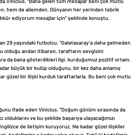
 Vinicius, “Bana gelen tüm mesajlar beni çok mutlu
den, hem de ailemden. Dünyanın her yerinden tebrik
kkür ediyorum mesajlar için” şeklinde konuştu.
onuşan 29 yaşındaki futbolcu, “Galatasaray’a daha gelmeden
u olduğu andan itibaren, taraftarın sevgisini
a da bana gösterdikleri ilgi, kurduğumuz pozitif ortam,
adar büyük bir kulüp olduğunu, bir kez daha anlamış
 güzel bir ilişki kurduk taraftarlarla. Bu beni çok mutlu
uğunu ifade eden Vinicius, “Doğum günüm sırasında da
olduklarını ve bu şekilde başarıya ulaşacağımızı
gilizce de iletişim kuruyoruz. Ne kadar güzel ilişkiler
ak, hedefimize o kadar yakın oluruz. Tabii ki hedefimiz