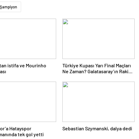
Şampiyon
’tan istifa ve Mourinho
Türkiye Kupası Yarı Final Maçları
ası
Ne Zaman? Galatasaray’ın Rakibi
Kim? Trabzonspor’un Rakibi Kim?
ZTK Yarı Finalistler Belli Oldu
or’a Hatayspor
Sebastian Szymanski, dalya dedi
anında tek gol yetti