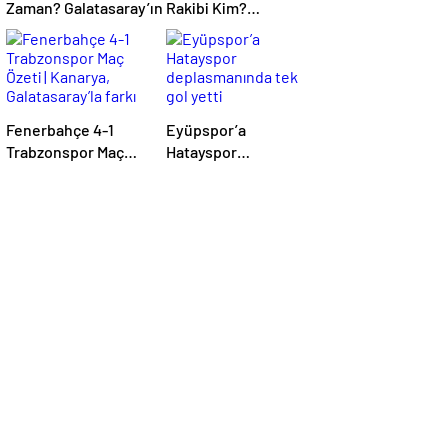
Zaman? Galatasaray’ın Rakibi Kim?
Trabzonspor’un Rakibi Kim? ZTK Yarı
Finalistler Belli Oldu
Fenerbahçe 4-1
Eyüpspor’a
Trabzonspor Maç
Hatayspor
Özeti | Kanarya,
deplasmanında tek
Galatasaray’la farkı
gol yetti
azalttı