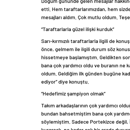
Doğum gününde gelen mesajlar hakkında
etti. Hem taraftarlarımızdan, hem siz
mesajları aldım. Çok mutlu oldum. Teşe
“Taraftarlarla güzel ilişki kurduk”
Sarı-kırmızılı taraftarlarla ilgili de k
önce, gelmem ile ilgili durum söz konus
hissetmeye başlamıştım. Geldikten sonr
bana çok yardımcı oldu ve buranın ne k
oldum. Geldiğim ilk günden bugüne kadar
ediyor” diye konuştu.
“Hedefimiz şampiyon olmak”
Takım arkadaşlarının çok yardımcı old
bundan bahsetmiştim bana çok yardımcı 
söylemiştim. Sadece Portekizce değil, İn
kurarsak, ne kadar çok bir arada dururs