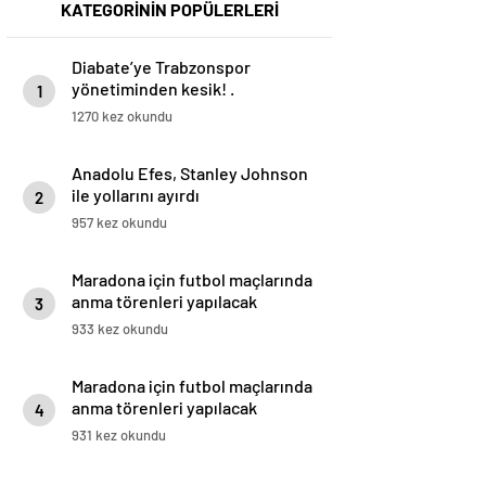
KATEGORİNİN POPÜLERLERİ
Diabate’ye Trabzonspor
yönetiminden kesik! .
1
1270 kez okundu
Anadolu Efes, Stanley Johnson
ile yollarını ayırdı
2
957 kez okundu
Maradona için futbol maçlarında
anma törenleri yapılacak
3
933 kez okundu
Maradona için futbol maçlarında
anma törenleri yapılacak
4
931 kez okundu