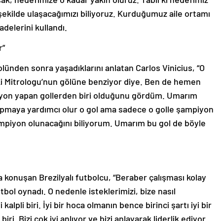
şekilde ulaşacağımızı biliyoruz. Kurduğumuz aile ortamı
delerini kullandı.
r”
ünden sonra yaşadıklarını anlatan Carlos Vinicius, “O
ki Mitrologu’nun gölüne benziyor diye. Ben de hemen
iyon yapan gollerden biri olduğunu gördüm. Umarım
apmaya yardımcı olur o gol ama sadece o golle şampiyon
ampiyon olunacağını biliyorum. Umarım bu gol de böyle
 konuşan Brezilyalı futbolcu, “Beraber çalışması kolay
bol oynadı. O nedenle isteklerimizi, bize nasıl
 kalpli biri. İyi bir hoca olmanın bence birinci şartı iyi bir
ri. Bizi çok iyi anlıyor ve bizi anlayarak liderlik ediyor.