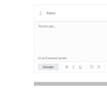
farkı azalttı
En az 10 karakter gerekli
Gönder