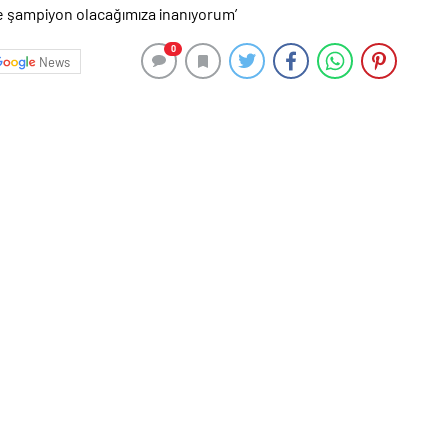
0
News