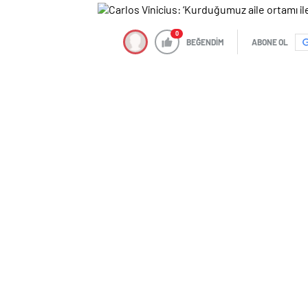
0
BEĞENDİM
ABONE OL