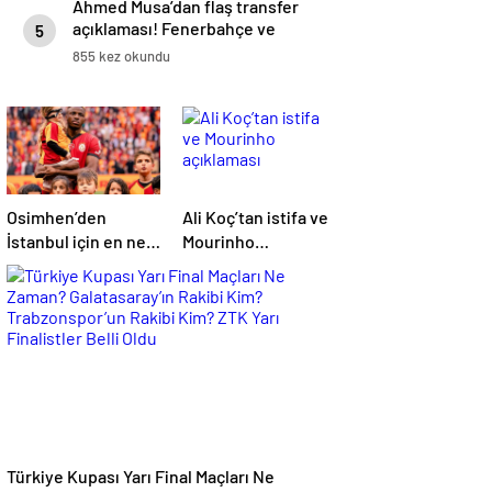
Ahmed Musa’dan flaş transfer
açıklaması! Fenerbahçe ve
5
Galatasaray…
855 kez okundu
Osimhen’den
Ali Koç’tan istifa ve
İstanbul için en net
Mourinho
açıklama!
açıklaması
Türkiye Kupası Yarı Final Maçları Ne