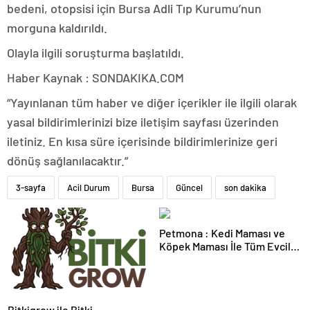
bedeni, otopsisi için Bursa Adli Tıp Kurumu’nun
morguna kaldırıldı.
Olayla ilgili soruşturma başlatıldı.
Haber Kaynak : SONDAKIKA.COM
“Yayınlanan tüm haber ve diğer içerikler ile ilgili olarak
yasal bildirimlerinizi bize iletişim sayfası üzerinden
iletiniz. En kısa süre içerisinde bildirimlerinize geri
dönüş sağlanılacaktır.”
3-sayfa
Acil Durum
Bursa
Güncel
son dakika
Petmona : Kedi Maması ve
Köpek Maması İle Tüm Evcil
Hayvan Ürünleri
Bitkigrow ile Bitki