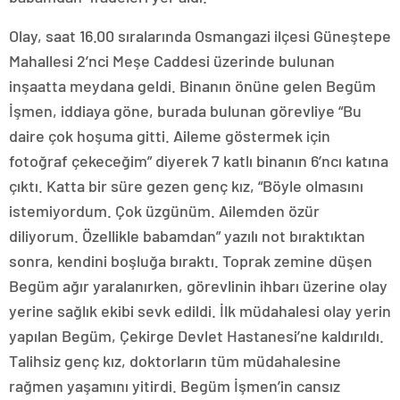
Olay, saat 16.00 sıralarında Osmangazi ilçesi Güneştepe
Mahallesi 2’nci Meşe Caddesi üzerinde bulunan
inşaatta meydana geldi. Binanın önüne gelen Begüm
İşmen, iddiaya göne, burada bulunan görevliye “Bu
daire çok hoşuma gitti. Aileme göstermek için
fotoğraf çekeceğim” diyerek 7 katlı binanın 6’ncı katına
çıktı. Katta bir süre gezen genç kız, “Böyle olmasını
istemiyordum. Çok üzgünüm. Ailemden özür
diliyorum. Özellikle babamdan” yazılı not bıraktıktan
sonra, kendini boşluğa bıraktı. Toprak zemine düşen
Begüm ağır yaralanırken, görevlinin ihbarı üzerine olay
yerine sağlık ekibi sevk edildi. İlk müdahalesi olay yerin
yapılan Begüm, Çekirge Devlet Hastanesi’ne kaldırıldı.
Talihsiz genç kız, doktorların tüm müdahalesine
rağmen yaşamını yitirdi. Begüm İşmen’in cansız