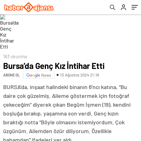
183 okunma
Bursa’da Genç Kız İntihar Etti
13 Ağustos 2024 21:18
ABONE OL
News
BURSA’da, inşaat halindeki binanın 6’ncı katına, “Bu
daire çok güzelmiş. Aileme göstermek için fotoğraf
çekeceğim” diyerek çıkan Begüm İşmen (19), kendini
boşluğa bırakıp, yaşamına son verdi. Genç kızın
bıraktığı notta “Böyle olmasını istemiyordum. Çok
üzgünüm. Ailemden özür diliyorum. Özellikle
babamdan” ifadeleri yer aldı.