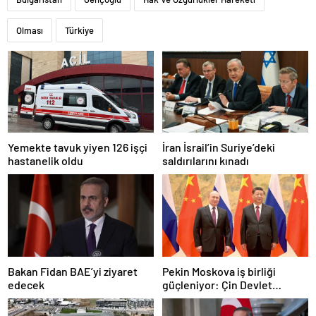
Olması
Türkiye
Yemekte tavuk yiyen 126 işçi
İran İsrail’in Suriye’deki
hastanelik oldu
saldırılarını kınadı
Bakan Fidan BAE’yi ziyaret
Pekin Moskova iş birliği
edecek
güçleniyor: Çin Devlet
Başkanı Zafer Günü için
Rusya’da olacak