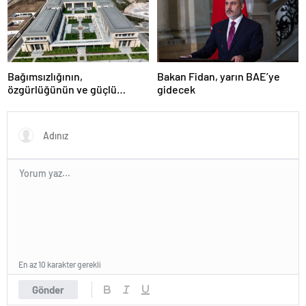
Bağımsızlığının,
Bakan Fidan, yarın BAE’ye
özgürlüğünün ve güçlü
gidecek
devlet olduğunun simgesi!
Türkiye’den Yavru Vatan’a dev
eserler…
En az 10 karakter gerekli
Gönder