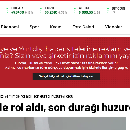
DOLAR
EURO
ALTIN
BITCOIN
47,7436
55,2510
6.660,55
%
0.18%
0.32%
2,59
Ekonomi
Spor
Kadın
Foto Galeri
Videolar
izi ve filmde rol aldı, son durağı huzurevi oldu
de rol aldı, son durağı huzur