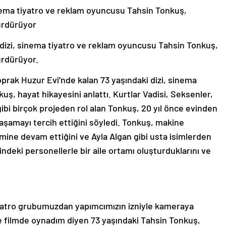
 sinema tiyatro ve reklam oyuncusu Tahsin Tonkuş,
ürdürüyor
an dizi, sinema tiyatro ve reklam oyuncusu Tahsin Tonkuş,
ürdürüyor.
oprak Huzur Evi’nde kalan 73 yaşındaki dizi, sinema
ş, hayat hikayesini anlattı. Kurtlar Vadisi, Seksenler,
gibi birçok projeden rol alan Tonkuş, 20 yıl önce evinden
aşamayı tercih ettiğini söyledi. Tonkuş, makine
imine devam ettiğini ve Ayla Algan gibi usta isimlerden
vindeki personellerle bir aile ortamı oluşturduklarını ve
atro grubumuzdan yapımcımızın izniyle kameraya
ve filmde oynadım diyen 73 yaşındaki Tahsin Tonkuş,