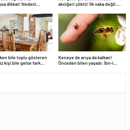
ıysa dikkat! Nedeni
akciğeri çöktü! İlk vaka değil:
analı darlığı olabilir
‘Klozet yanında masum kalır’
ken bile toplu gösteren
Keneye de arıya da kalkan!
z kişi bile gelse fark
Önceden bilen yaşadı: İbn-i
or
Sina’nın da sırrıymış