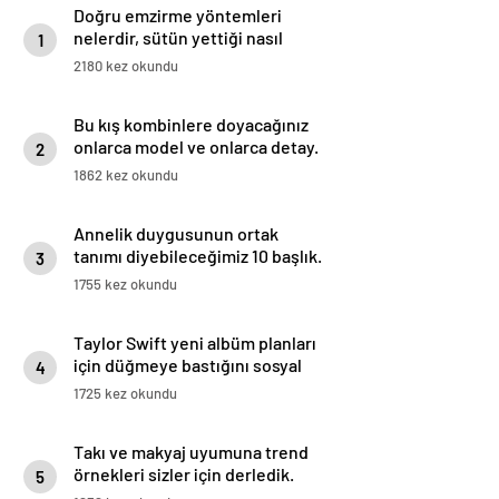
Doğru emzirme yöntemleri
nelerdir, sütün yettiği nasıl
1
anlaşılır?
2180 kez okundu
Bu kış kombinlere doyacağınız
onlarca model ve onlarca detay.
2
1862 kez okundu
Annelik duygusunun ortak
tanımı diyebileceğimiz 10 başlık.
3
1755 kez okundu
Taylor Swift yeni albüm planları
için düğmeye bastığını sosyal
4
medyadan duyurdu!
1725 kez okundu
Takı ve makyaj uyumuna trend
örnekleri sizler için derledik.
5