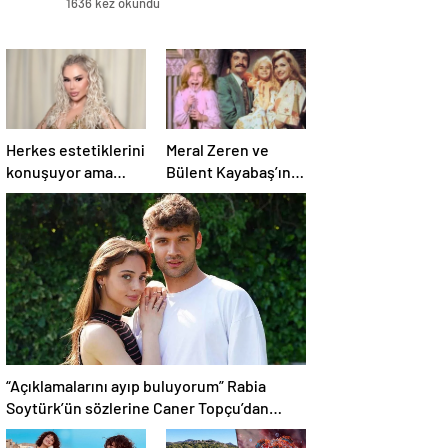
1636 kez okundu
Herkes estetiklerini
Meral Zeren ve
konuşuyor ama
Bülent Kayabaş’ın
verdiği kiloları
minik partneriydi…
kimse görmüyor…
Şimdilerin yıldız
Şarkıcı Ceylan
ismini tanıdınız mı?
sitem etti!
“Açıklamalarını ayıp buluyorum” Rabia
Soytürk’ün sözlerine Caner Topçu’dan
tokat gibi cevap!