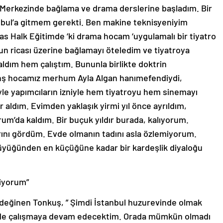
 Merkezinde bağlama ve drama derslerine başladım. Bir
anbul’a gitmem gerekti. Ben makine teknisyeniyim
vas Halk Eğitimde ‘ki drama hocam ‘uygulamalı bir tiyatro
un ricası üzerine bağlamayı öteledim ve tiyatroya
aldım hem çalıştım. Bununla birlikte doktrin
nş hocamız merhum Ayla Algan hanımefendiydi,
yle yapımcıların izniyle hem tiyatroyu hem sinemayı
aldım. Evimden yaklaşık yirmi yıl önce ayrıldım,
um’da kaldım. Bir buçuk yıldır burada, kalıyorum.
arını gördüm. Evde olmanın tadını asla özlemiyorum.
üyüğünden en küçüğüne kadar bir kardeşlik diyaloğu
miyorum”
değinen Tonkuş, ” Şimdi İstanbul huzurevinde olmak
erde çalışmaya devam edecektim. Orada mümkün olmadı