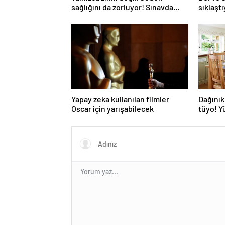
sağlığını da zorluyor! Sınavda
sıklaşt
başarı tabakta başlıyor
omurga k
Yapay zeka kullanılan filmler
Dağınık
Oscar için yarışabilecek
tüyo! Yü
edilmiy