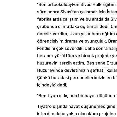
“Ben ortaokuldayken Sivas Halk Eğitim
süre sonra Sivas’tan çalışmak için İst
fabrikalarda çalıştım ve bu arada da Si
grubunda ol mutlaka eğitim al’ dedi. On
öncelik verdim. Uzun yıllar hem eğitim 
öğrencisiyim drama ve oyunculuk. Bra
kendisini çok severdik. Daha sonra hali
beraber yürüttüm ve birçok projede yer 
huzurevini tercih ettim. Beş sene Erzur
Huzurevinde devletimizin şefkatli koll
Çünkü buradaki personellerimizle en b
içindeyiz” dedi.
“Ben tiyatro dışında bir hayat düşüne
Tiyatro dışında hayat düşünemediğine 
isterdim daha yakın olacaktım projel