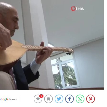
0
News