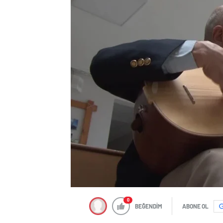
0
BEĞENDİM
ABONE OL