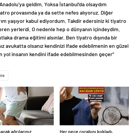
Anadolu’ya geldim. Yoksa İstanbul’da olsaydım
atro provasında ya da sette nefes alıyoruz. Diğer
ım yaşıyor kabul ediyordum. Takdir edersiniz ki tiyatro
veren yerlerdi. O nedenle hep o dünyanın içindeydim.
tlaka drama eğitimi alsınlar. Ben tiyatro dışında bir
 avukatta olsanız kendinizi ifade edebilmenin en güzel
n yol insanın kendini ifade edebilmesinden geçer”
tro
bacak ağrılarınız
Her gece çorabını kokladı,