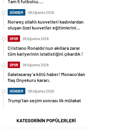
Tam 5 futbolcu….
GÜNDEM
08 Ağustos 2026
Norweç silahlı kuvvetleri kadınlardan
oluşan özel kuvvetler eğitimlerini
başlattı.
SPOR
08 Ağustos 2026
Cristiano Ronaldo’nun akıllara zarar
tüm kariyerinin istatistiğini çıkardık !
SPOR
08 Ağustos 2026
Galatasaray’a kötü haber! Monaco’dan
flaş Onyekuru kararı.
GÜNDEM
08 Ağustos 2026
Trump’tan seçim sonrası ilk mülakat
KATEGORİNİN POPÜLERLERİ