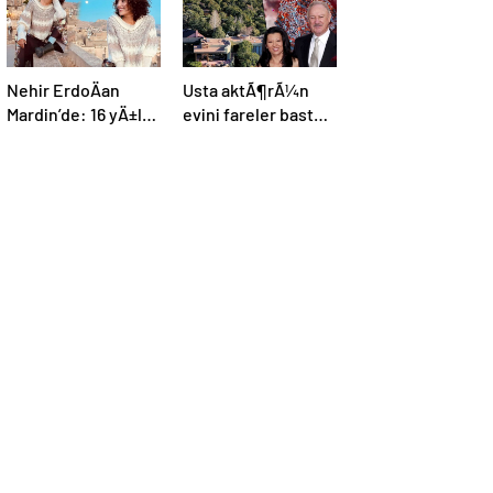
Nehir ErdoÄan
Usta aktÃ¶rÃ¼n
Mardin’de: 16 yÄ±l
evini fareler bastÄ±
sonraÂ aynÄ± pozu
| ÃlÃ¼mcÃ¼l
verdi
hastalÄ±k
malikanede kol
geziyor