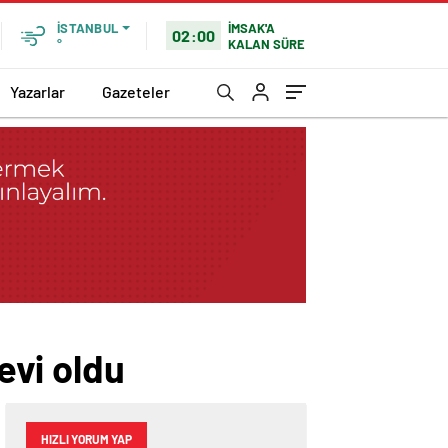
İMSAK'A
İSTANBUL
02:00
KALAN SÜRE
°
Yazarlar
Gazeteler
evi oldu
HIZLI YORUM YAP