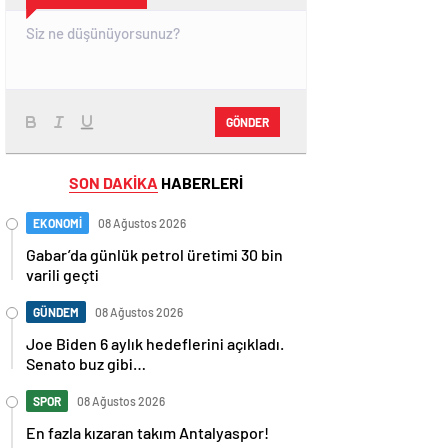
GÖNDER
SON DAKİKA
HABERLERİ
EKONOMİ
08 Ağustos 2026
Gabar’da günlük petrol üretimi 30 bin
varili geçti
GÜNDEM
08 Ağustos 2026
Joe Biden 6 aylık hedeflerini açıkladı.
Senato buz gibi…
SPOR
08 Ağustos 2026
En fazla kızaran takım Antalyaspor!