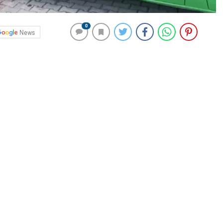
0
News