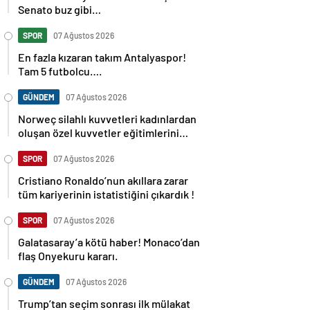
Senato buz gibi…
SPOR
07 Ağustos 2026
En fazla kızaran takım Antalyaspor!
Tam 5 futbolcu….
GÜNDEM
07 Ağustos 2026
Norweç silahlı kuvvetleri kadınlardan
oluşan özel kuvvetler eğitimlerini
başlattı.
SPOR
07 Ağustos 2026
Cristiano Ronaldo’nun akıllara zarar
tüm kariyerinin istatistiğini çıkardık !
SPOR
07 Ağustos 2026
Galatasaray’a kötü haber! Monaco’dan
flaş Onyekuru kararı.
GÜNDEM
07 Ağustos 2026
Trump’tan seçim sonrası ilk mülakat