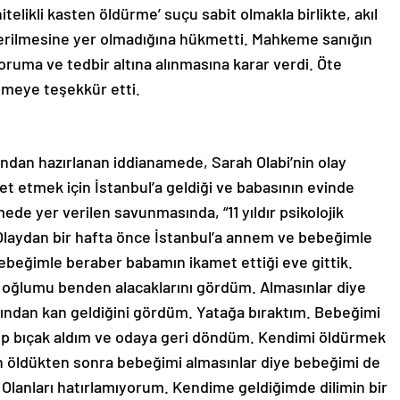
telikli kasten öldürme’ suçu sabit olmakla birlikte, akıl
verilmesine yer olmadığına hükmetti. Mahkeme sanığın
oruma ve tedbir altına alınmasına karar verdi. Öte
meye teşekkür etti.
ından hazırlanan iddianamede, Sarah Olabi’nin olay
et etmek için İstanbul’a geldiği ve babasının evinde
mede yer verilen savunmasında, “11 yıldır psikolojik
. Olaydan bir hafta önce İstanbul’a annem ve bebeğimle
 Bebeğimle beraber babamın ikamet ettiği eve gittik.
ğlumu benden alacaklarını gördüm. Almasınlar diye
zından kan geldiğini gördüm. Yatağa bıraktım. Bebeğimi
ip bıçak aldım ve odaya geri döndüm. Kendimi öldürmek
n öldükten sonra bebeğimi almasınlar diye bebeğimi de
Olanları hatırlamıyorum. Kendime geldiğimde dilimin bir