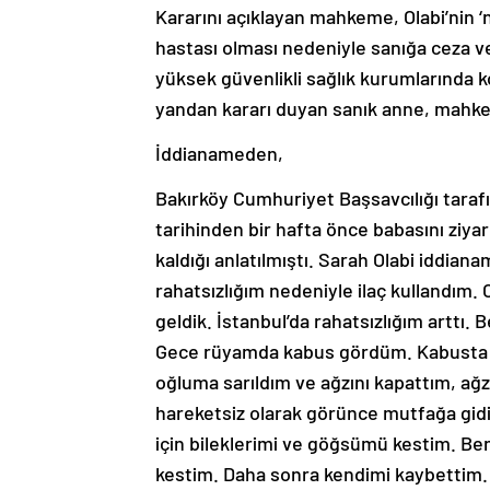
Kararını açıklayan mahkeme, Olabi’nin ‘ni
hastası olması nedeniyle sanığa ceza 
yüksek güvenlikli sağlık kurumlarında k
yandan kararı duyan sanık anne, mahke
İddianameden,
Bakırköy Cumhuriyet Başsavcılığı taraf
tarihinden bir hafta önce babasını ziyar
kaldığı anlatılmıştı. Sarah Olabi iddiana
rahatsızlığım nedeniyle ilaç kullandım
geldik. İstanbul’da rahatsızlığım arttı.
Gece rüyamda kabus gördüm. Kabusta o
oğluma sarıldım ve ağzını kapattım, ağ
hareketsiz olarak görünce mutfağa gid
için bileklerimi ve göğsümü kestim. Be
kestim. Daha sonra kendimi kaybettim. 