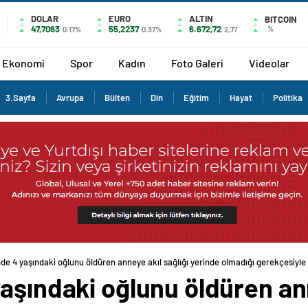
DOLAR
EURO
ALTIN
BITCOIN
47,7063
55,2237
6.672,72
%
0.17%
0.37%
2,77
Ekonomi
Spor
Kadın
Foto Galeri
Videolar
3.Sayfa
Avrupa
Bülten
Din
Eğitim
Hayat
Politika
de 4 yaşındaki oğlunu öldüren anneye akıl sağlığı yerinde olmadığı gerekçesiyle
aşındaki oğlunu öldüren ann