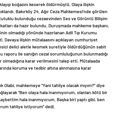
ayıp boğazını keserek öldürmüştü. Olaya ilişkin
açıklandı. Bakırköy 24. Ağır Ceza Mahkemesi’nde görülen
 tutuklu bulunduğu cezaevinden Ses ve Görüntü Bilişim
vukatları da hazır bulundu. Duruşmada mahkeme başkanı,
yetinin olmadığı yönünde hazırlanan Adli Tıp Kurumu
i. Davaya ilişkin mütalaasını açıklayan cumhuriyet
kesici delici aletle kesmek suretiyle öldürdüğünün sabit
mu raporu ile sanığın cezai sorumluluğunun bulunmadığı
r olmadığına karar verilmesini talep etti. Mütalaada
arında koruma ve tedbir altına alınmasına karar
ık Olabi, mahkemeye “Yani tahliye olacak mıyım?” diye
layarak “Ben olaya hala inanmıyorum, olanları kötü bir
bettim hala inanmıyorum. Başka biri yaptı gibi, ben
um tahliye istiyorum” dedi.