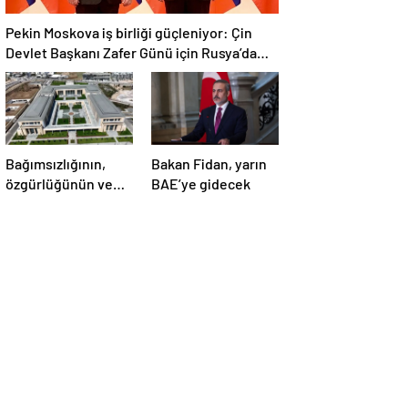
Pekin Moskova iş birliği güçleniyor: Çin
Devlet Başkanı Zafer Günü için Rusya’da
olacak
Bağımsızlığının,
Bakan Fidan, yarın
özgürlüğünün ve
BAE’ye gidecek
güçlü devlet
olduğunun simgesi!
Türkiye’den Yavru
Vatan’a dev
eserler…