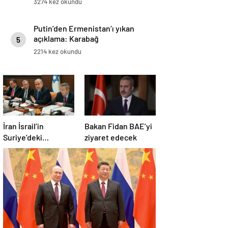
3274 kez okundu
Putin’den Ermenistan’ı yıkan
açıklama: Karabağ
5
Azerbaycan’ın ayrılmaz bir
2214 kez okundu
parçasıdır!
İran İsrail’in
Bakan Fidan BAE’yi
Suriye’deki
ziyaret edecek
saldırılarını kınadı