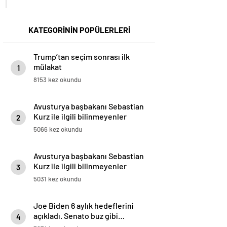
KATEGORİNİN POPÜLERLERİ
Trump’tan seçim sonrası ilk
mülakat
1
8153 kez okundu
Avusturya başbakanı Sebastian
Kurz ile ilgili bilinmeyenler
2
5066 kez okundu
Avusturya başbakanı Sebastian
Kurz ile ilgili bilinmeyenler
3
5031 kez okundu
Joe Biden 6 aylık hedeflerini
açıkladı. Senato buz gibi…
4