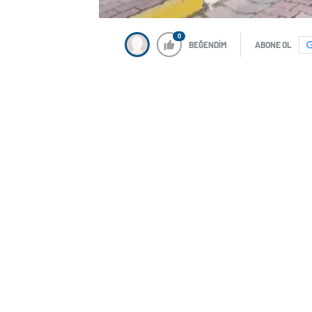
0
BEĞENDİM
ABONE OL