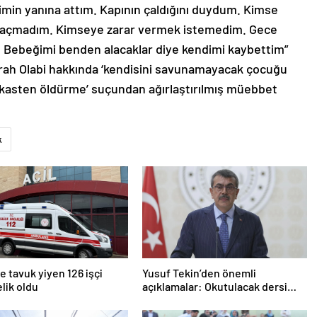
min yanına attım. Kapının çaldığını duydum. Kimse
nı açmadım. Kimseye zarar vermek istemedim. Gece
 Bebeğimi benden alacaklar diye kendimi kaybettim”
arah Olabi hakkında ‘kendisini savunamayacak çocuğu
 kasten öldürme’ suçundan ağırlaştırılmış müebbet
k
 tavuk yiyen 126 işçi
Yusuf Tekin’den önemli
lik oldu
açıklamalar: Okutulacak dersi
kalmamış öğretmene branş
değişikliği masada