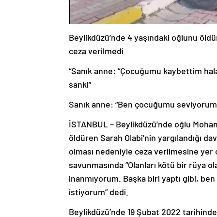
Beylikdüzü’nde 4 yaşındaki oğlunu öldü
ceza verilmedi
“Sanık anne: “Çocuğumu kaybettim hala
sanki”
Sanık anne: “Ben çocuğumu seviyorum 
İSTANBUL – Beylikdüzü’nde oğlu Moham
öldüren Sarah Olabi’nin yargılandığı dav
olması nedeniyle ceza verilmesine yer
savunmasında “Olanları kötü bir rüya
inanmıyorum. Başka biri yaptı gibi, b
istiyorum” dedi.
Beylikdüzü’nde 19 Şubat 2022 tarihinde