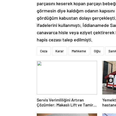
parçasını keserek kopan parçayı bebeği
görmesin diye kaldığım odanın kapısı
gördüğüm kabustan dolayı gerçekleşti.
ifadelerini kullanmıştı. İddianamede S
canavarca hisle veya eziyet çektirerek
hapis cezası talep edilmişti.
Ceza
Karar
Mahkeme
Oğlu
Sanı
Servis Verimliliğini Artıran
Yemekte
Çözümler: Makaslı Lift ve Tamirci
hastane
Lifti Rehberi