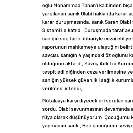
oğlu Mohammad Tahan’ı kalbinden bıçakl
yargılanan sanık Olabi hakkında karar 
karar duruşmasında, sanık Sarah Olabi
Sistemi ile katıldı. Duruşmada taraf a
sanığın suç tarihi itibariyle cezai ehli
raporunun mahkemeye ulaştığını belirtt
savcısı, sanığın 4 yaşındaki öz oğlunu 
olduğunu aktardı. Savcı, Adli Tıp Kuru
tespit edildiğinden ceza verilmesine ye
sanığın yüksek güvenlikli sağlık kuruml
verilmesi istendi.
Mütalaaya karşı diyecekleri sorulan san
sordu. Olabi savunmasının devamında ağ
rüya olarak düşünüyorum. Çocuğumu kay
yapmadım sanki. Ben çocuğumu seviyor