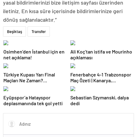
yasal bildirimlerinizi bize iletişim sayfası üzerinden
iletiniz. En kısa süre içerisinde bildirimlerinize geri
dönüş sağlanılacaktır.”
Beşiktaş
Transfer
Osimhen’den İstanbul için en
Ali Koç’tan istifa ve Mourinho
net açıklama!
açıklaması
Türkiye Kupası Yarı Final
Fenerbahçe 4-1 Trabzonspor
Maçları Ne Zaman?
Maç Özeti | Kanarya,
Galatasaray’ın Rakibi Kim?
Galatasaray’la farkı azalttı
Trabzonspor’un Rakibi Kim?
Eyüpspor’a Hatayspor
Sebastian Szymanski, dalya
ZTK Yarı Finalistler Belli Oldu
deplasmanında tek gol yetti
dedi