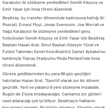
Karabulut ile sözleşme yeniledikleri Semih Kılıçsoy ve
Emir Yaşar için imza töreni düzenledi.
Beşiktaş, bu transfer döneminde kadrosuna kattığı Al-
Musrati, Ernest Muçi, Jonas Svensson, Joe Worrall ve
Yağız Karabulut ile sözleşme yeniledikleri genç
futbolcuları Semih Kılıçsoy ve Emir Yaşar için Beşiktaş
Başkanı Hasan Arat, İkinci Başkan Hüseyin Yücel ve
Futbol Takımları Genel Koordinatörü Samet Aybaba’nın
katılımıyla Tüpraş Stadyumu Moda Merkezi’nde imza
töreni düzenlendi.
Göreve geldiklerinden bu yana 68 gün geçtiğini
hatırlatan Hasan Arat, “Sportif olarak zor bir dönem
geçirdik. Yerli ve yabancı 6 yeni sözleşme imzaladık.
Bugün de 2’siyle imzalayacağız. Camiamız zor günleri
nasıl atlatacağı çok iyi biliyor. Beşiktaş’ın haklarını
korumamız gerekir. Bir bütün olmalıyız. Yönetim olarak