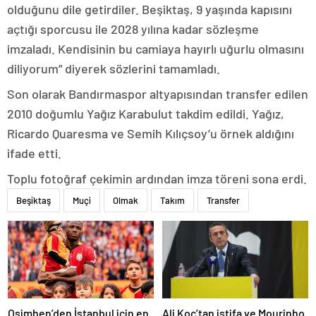
olduğunu dile getirdiler. Beşiktaş, 9 yaşında kapısını
açtığı sporcusu ile 2028 yılına kadar sözleşme
imzaladı. Kendisinin bu camiaya hayırlı uğurlu olmasını
diliyorum” diyerek sözlerini tamamladı.
Son olarak Bandırmaspor altyapısından transfer edilen
2010 doğumlu Yağız Karabulut takdim edildi. Yağız,
Ricardo Quaresma ve Semih Kılıçsoy’u örnek aldığını
ifade etti.
Toplu fotoğraf çekimin ardından imza töreni sona erdi.
Beşiktaş
Muçi
Olmak
Takım
Transfer
Osimhen’den İstanbul için en
Ali Koç’tan istifa ve Mourinho