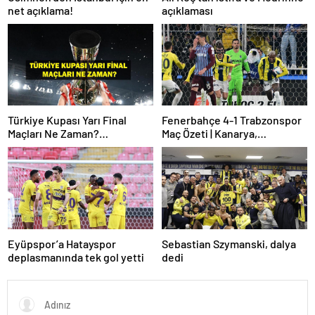
net açıklama!
açıklaması
Türkiye Kupası Yarı Final
Fenerbahçe 4-1 Trabzonspor
Maçları Ne Zaman?
Maç Özeti | Kanarya,
Galatasaray’ın Rakibi Kim?
Galatasaray’la farkı azalttı
Trabzonspor’un Rakibi Kim?
ZTK Yarı Finalistler Belli Oldu
Eyüpspor’a Hatayspor
Sebastian Szymanski, dalya
deplasmanında tek gol yetti
dedi