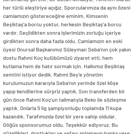
her türlü eleştiriye açığız. Sporcularımıza da aynı özeni
camiamızın göstereceğine eminim. Kimsenin
Beşiktaş’a borcu yoktur, herkesin Beşiktaş’a borcu
vardır. Seçildikten sonra işlerimizin zorluğu içeriye
girdikten sonra daha fazla oldu. Camiamızın en eski
üyesi Onursal Başkanımız Süleyman Seba’nın çok yakın
dostu Rahmi Koç kulübümüzü ziyaret etti, hem
kutlama hem de hatır sormak için. Halkımız Beşiktaş
semtini istiyor dedik. Rahmi Bey’e yönetim
kurulumuzun kararıyla Seba’nın yerinde özel köşe
yapıp kendilerine sürpriz yaptık. Son transferden bir
gün önce Rahmi Koç’un talimatıyla Beko ile sözleşme
yaptık. Onlarla 5 lig şampiyonluğu toplamda 11 kupa
kazandık. Tarafımızda özel bir yere sahip oldular.
Göğüs sponsorumuz oldu. Teşekkür ediyoruz. Bu
güzellikleri, dostlukları ve vefayı anlamayıp başka yere