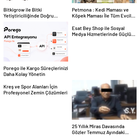
Bitkigrow ile Bitki
Petmona : Kedi Maması ve
Yetiştiriciliğinde Doğru
Köpek Maması İle Tüm Evcil
Ekipman ve Ürün Seçimi
Hayvan Ürünleri
Esat Bey Shop ile Sosyal
Medya Hizmetlerinde Güçlü
Panel Deneyimi
Porego ile Kargo Süreçlerinizi
Daha Kolay Yönetin
Kreş ve Spor Alanları İçin
Profesyonel Zemin Çözümleri
25 Yıllık Miras Davasında
Gözler Temmuz Ayındaki
Karar Duruşmasına Çevrildi