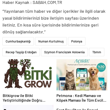
Haber Kaynak : SABAH.COM.TR
“Yayınlanan tüm haber ve diğer içerikler ile ilgili olarak
yasal bildirimlerinizi bize iletişim sayfası üzerinden
iletiniz. En kısa süre içerisinde bildirimlerinize geri
dönüş sağlanılacaktır.”
Cumhurbaşkanlığı
Numan Kurtulmuş
Polonya
Recep Tayyip Erdoğan
Szymon Franciszek Holownia
Tbmm
Bitkigrow ile Bitki
Petmona : Kedi Maması ve
Yetiştiriciliğinde Doğru
Köpek Maması İle Tüm Evcil
Ekipman ve Ürün Seçimi
Hayvan Ürünleri
Esat Bey Shop ile Sosyal