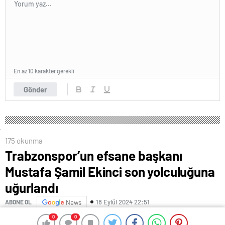
En az 10 karakter gerekli
Gönder
175 okunma
Trabzonspor’un efsane başkanı
Mustafa Şamil Ekinci son yolculuğuna
uğurlandı
18 Eylül 2024 22:51
ABONE OL
News
0
0
0
0
Mustafa Şamil Ekinci için Levent Barbaros Hayrettin