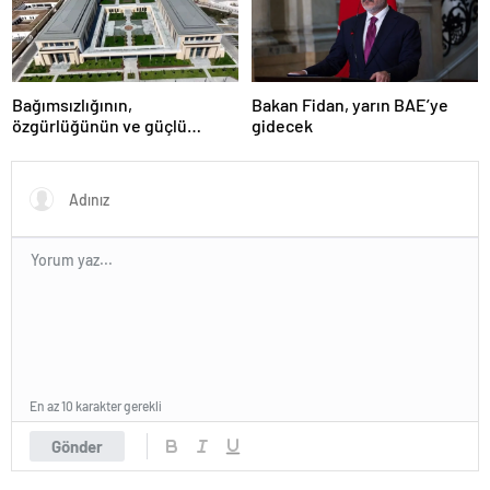
Bağımsızlığının,
Bakan Fidan, yarın BAE’ye
özgürlüğünün ve güçlü
gidecek
devlet olduğunun simgesi!
Türkiye’den Yavru Vatan’a dev
eserler…
En az 10 karakter gerekli
Gönder