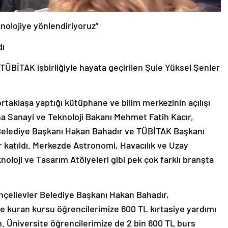
knolojiye yönlendiriyoruz”
dı
TÜBİTAK işbirliğiyle hayata geçirilen Şule Yüksel Şenler
rtaklaşa yaptığı kütüphane ve bilim merkezinin açılışı
ına Sanayi ve Teknoloji Bakanı Mehmet Fatih Kacır,
r Belediye Başkanı Hakan Bahadır ve TÜBİTAK Başkanı
r katıldı. Merkezde Astronomi, Havacılık ve Uzay
knoloji ve Tasarım Atölyeleri gibi pek çok farklı branşta
hçelievler Belediye Başkanı Hakan Bahadır,
e ve kuran kursu öğrencilerimize 600 TL kırtasiye yardımı
. Üniversite öğrencilerimize de 2 bin 600 TL burs