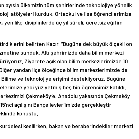
anlayışla ülkemizin tüm şehirlerinde teknolojiye yönelik
loji atölyeleri kurduk. Ortaokul ve lise öğrencilerimize
 yenilikçi disiplinlerde üç yıl süreli, ücretsiz eğitim
etirdiklerini belirten Kacır, “Bugüne dek büyük ölçekli on
hizmetine sunduk. Altı şehrimizde daha bilim merkezi
dürüyoruz. Ziyarete açık olan bilim merkezlerimizde 10
 Diğer yandan ilçe ölçeğinde bilim merkezlerimizde de
or. Bilime ve teknolojiye erişimi destekliyoruz. Bugüne
yelerimize yedi yüz yetmiş beş bin öğrencimiz katıldı.
 merkezimizi Çekmeköy’e, Anadolu yakasında Çekmeköy
5’nci açılışını Bahçelievler’imizde gerçekleştir
klinde konuştu.
kurdelesi kesilirken, bakan ve beraberindekiler merkezi