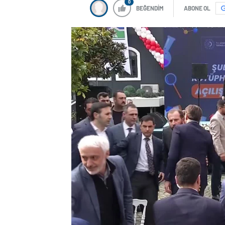
0
BEĞENDİM
ABONE OL