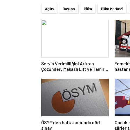
Açılış
Başkan
Bilim
Bilim Merkezi
Servis Verimliliğini Artıran
Yemekte
Çözümler: Makaslı Lift ve Tamirci
hastane
Lifti Rehberi
ÖSYM’den hafta sonunda dört
Çocukla
sınav
şiirler 