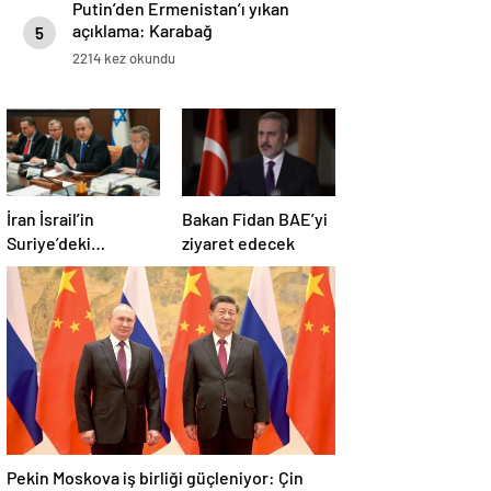
Putin’den Ermenistan’ı yıkan
açıklama: Karabağ
5
Azerbaycan’ın ayrılmaz bir
2214 kez okundu
parçasıdır!
İran İsrail’in
Bakan Fidan BAE’yi
Suriye’deki
ziyaret edecek
saldırılarını kınadı
Pekin Moskova iş birliği güçleniyor: Çin