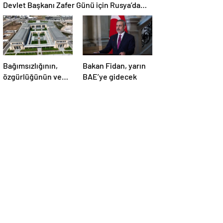
Devlet Başkanı Zafer Günü için Rusya’da
olacak
Bağımsızlığının,
Bakan Fidan, yarın
özgürlüğünün ve
BAE’ye gidecek
güçlü devlet
olduğunun simgesi!
Türkiye’den Yavru
Vatan’a dev
eserler…