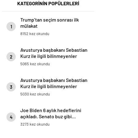
KATEGORİNİN POPÜLERLERİ
Trump’tan seçim sonrası ilk
mülakat
1
8152 kez okundu
Avusturya başbakanı Sebastian
Kurz ile ilgili bilinmeyenler
2
5065 kez okundu
Avusturya başbakanı Sebastian
Kurz ile ilgili bilinmeyenler
3
5030 kez okundu
Joe Biden 6 aylık hedeflerini
açıkladı. Senato buz gibi…
4
3273 kez okundu