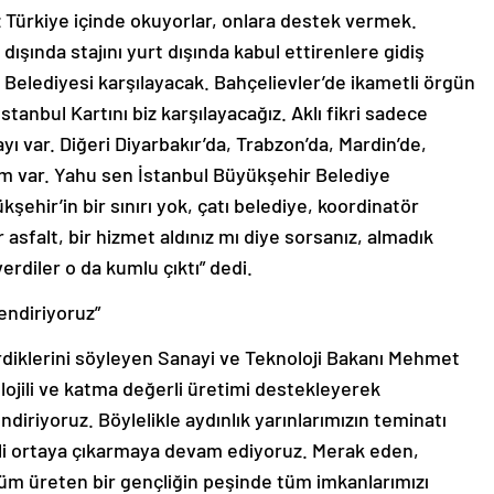
 Türkiye içinde okuyorlar, onlara destek vermek.
 dışında stajını yurt dışında kabul ettirenlere gidiş
er Belediyesi karşılayacak. Bahçelievler’de ikametli örgün
tanbul Kartını biz karşılayacağız. Aklı fikri sadece
yı var. Diğeri Diyarbakır’da, Trabzon’da, Mardin’de,
sim var. Yahu sen İstanbul Büyükşehir Belediye
şehir’in bir sınırı yok, çatı belediye, koordinatör
 asfalt, bir hizmet aldınız mı diye sorsanız, almadık
verdiler o da kumlu çıktı” dedi.
endiriyoruz”
irdiklerini söyleyen Sanayi ve Teknoloji Bakanı Mehmet
olojili ve katma değerli üretimi destekleyerek
ndiriyoruz. Böylelikle aydınlık yarınlarımızın teminatı
eli ortaya çıkarmaya devam ediyoruz. Merak eden,
üm üreten bir gençliğin peşinde tüm imkanlarımızı