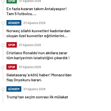
SPOR
07 Ağustos 2026
En fazla kızaran takım Antalyaspor!
Tam 5 futbolcu….
GÜNDEM
07 Ağustos 2026
Norweç silahlı kuvvetleri kadınlardan
oluşan özel kuvvetler eğitimlerini
başlattı.
SPOR
07 Ağustos 2026
Cristiano Ronaldo’nun akıllara zarar
tüm kariyerinin istatistiğini çıkardık !
SPOR
07 Ağustos 2026
Galatasaray’a kötü haber! Monaco’dan
flaş Onyekuru kararı.
GÜNDEM
07 Ağustos 2026
Trump’tan seçim sonrası ilk mülakat