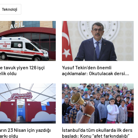
Teknoloji
 tavuk yiyen 126 işçi
Yusuf Tekin’den önemli
lik oldu
açıklamalar: Okutulacak dersi
kalmamış öğretmene branş
değişikliği masada
rın 23 Nisan için yazdığı
İstanbul’da tüm okullarda ilk ders
şarkı oldu
başladı: Konu “afet farkındalığı”