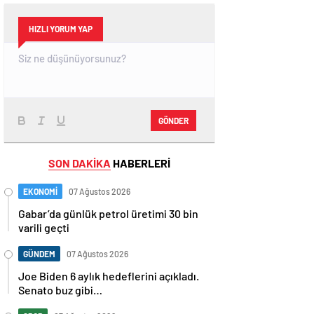
HIZLI YORUM YAP
GÖNDER
SON DAKİKA
HABERLERİ
EKONOMİ
07 Ağustos 2026
Gabar’da günlük petrol üretimi 30 bin
varili geçti
GÜNDEM
07 Ağustos 2026
Joe Biden 6 aylık hedeflerini açıkladı.
Senato buz gibi…