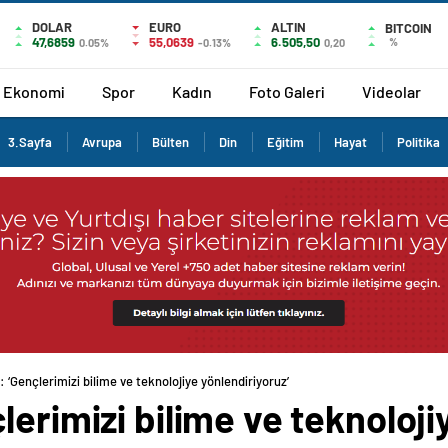
DOLAR
EURO
ALTIN
BITCOIN
47,6859
55,0639
6.505,50
%
0.05%
-0.13%
0,20
Ekonomi
Spor
Kadın
Foto Galeri
Videolar
3.Sayfa
Avrupa
Bülten
Din
Eğitim
Hayat
Politika
 ‘Gençlerimizi bilime ve teknolojiye yönlendiriyoruz’
lerimizi bilime ve teknoloji