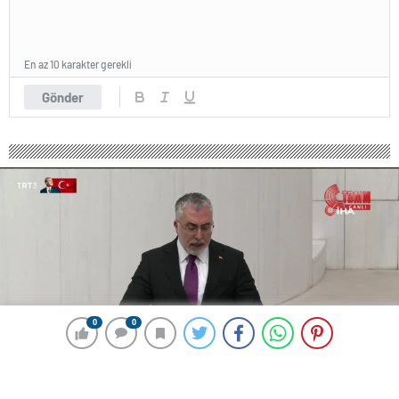
En az 10 karakter gerekli
Gönder
0
0
0
0