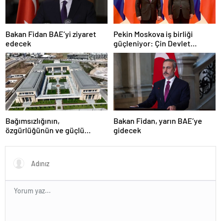
Bakan Fidan BAE’yi ziyaret
Pekin Moskova iş birliği
edecek
güçleniyor: Çin Devlet
Başkanı Zafer Günü için
Rusya’da olacak
Bağımsızlığının,
Bakan Fidan, yarın BAE’ye
özgürlüğünün ve güçlü
gidecek
devlet olduğunun simgesi!
Türkiye’den Yavru Vatan’a dev
eserler…