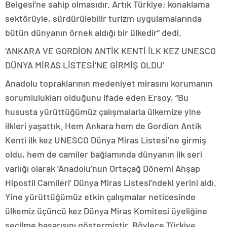
Belgesi’ne sahip olmasıdır. Artık Türkiye; konaklama
sektörüyle, sürdürülebilir turizm uygulamalarında
bütün dünyanın örnek aldığı bir ülkedir” dedi.
‘ANKARA VE GORDİON ANTİK KENTİ İLK KEZ UNESCO
DÜNYA MİRAS LİSTESİ’NE GİRMİŞ OLDU’
Anadolu topraklarının medeniyet mirasını korumanın
sorumlulukları olduğunu ifade eden Ersoy, “Bu
hususta yürüttüğümüz çalışmalarla ülkemize yine
ilkleri yaşattık. Hem Ankara hem de Gordion Antik
Kenti ilk kez UNESCO Dünya Miras Listesi’ne girmiş
oldu, hem de camiler bağlamında dünyanın ilk seri
varlığı olarak ‘Anadolu’nun Ortaçağ Dönemi Ahşap
Hipostil Camileri’ Dünya Miras Listesi’ndeki yerini aldı.
Yine yürüttüğümüz etkin çalışmalar neticesinde
ülkemiz üçüncü kez Dünya Miras Komitesi üyeliğine
seçilme başarısını göstermiştir. Böylece Türkiye,