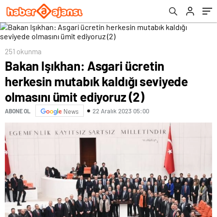
ediyoruz (2)
ümit ediyoruz”
251 okunma
Bakan Işıkhan: Asgari ücretin
herkesin mutabık kaldığı seviyede
olmasını ümit ediyoruz (2)
22 Aralık 2023 05:00
ABONE OL
News