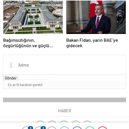
Başkanı Zafer Günü için
Rusya’da olacak
Bağımsızlığının,
Bakan Fidan, yarın BAE’ye
özgürlüğünün ve güçlü
gidecek
devlet olduğunun simgesi!
Türkiye’den Yavru Vatan’a dev
eserler…
Gönder
En az 10 karakter gerekli
HABER
0
0