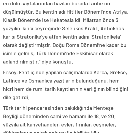
en dolu sayfalarından bazıları burada tarihe not
düşülmüştür. Bu kentin adı Hititler Dönemi’nde Atriya,
Klasik Dönem’de ise Hekatesia idi. Milattan önce 3.
yüzyılın ikinci çeyreğinde Seleukos Kralı I. Antiokhos
karısı Stratonike’ye atfen kentin adını ‘Stratonikeia’
olarak değiştirmiştir. Doğu Roma Dönemi’ne kadar bu
isimle gelmiş, Türk Dönemi’nde Eskihisar olarak
adlandırılmıştır.” diye konuştu.
Ersoy, kent içinde yapılan çalışmalarda Karca, Grekçe,
Latince ve Osmanlıca yazıtların bulunduğunu, hem
hicri hem de rumi tarih kayıtlarının varlığının bilindiğini
dile getirdi.
Türk tarihi penceresinden bakıldığında Menteşe
Beyliği döneminden cami ve hamam ile 18. ve 20.
yüzyıla ait kahvehaneler, evler, fırınlar, çeşmeler,
dükkanlar ve sokak dokusu ile birlikte köy