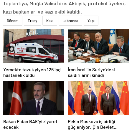
Toplantıya, Muğla Valisi İdris Akbıyık, protokol üyeleri,
kazı başkanları ve kazı ekibi katıldı.
Dönem
Ersoy
Kazı
Labranda
Yapı
Yemekte tavuk yiyen 126 işçi
İran İsrail’in Suriye’deki
hastanelik oldu
saldırılarını kınadı
Bakan Fidan BAE’yi ziyaret
Pekin Moskova iş birliği
edecek
güçleniyor: Çin Devlet