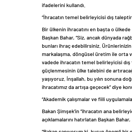
ifadelerini kullandı.
“İhracatın temel belirleyicisi dış taleptir
Bir ülkenin ihracatını en başta o ülkede ü
Başkan Bahar, “Siz, ancak dünyada rağ
bunları ihraç edebilirsiniz. Ürünleriniz
markalaşma, döngüsel üretim ile orta ve 
vadede ihracatın temel belirleyicisi dış
güçlenmesinin ülke talebini de artırac
yaşıyoruz. İnşallah, bu yılın sonuna do
ihracatımız da artışa geçecek” diye kon
“Akademik çalışmalar ve fiili uygulamala
Bakan Şimşek’in “ihracatın ana belirleyic
açıklamalarını hatırlatan Başkan Bahar,
“Bakan sanıyorum ki, kurun önemli bir et