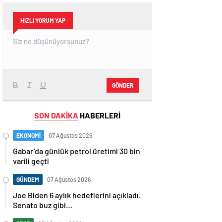
HIZLI YORUM YAP
GÖNDER
SON DAKİKA
HABERLERİ
EKONOMİ
07 Ağustos 2026
Gabar’da günlük petrol üretimi 30 bin
varili geçti
GÜNDEM
07 Ağustos 2026
Joe Biden 6 aylık hedeflerini açıkladı.
Senato buz gibi…