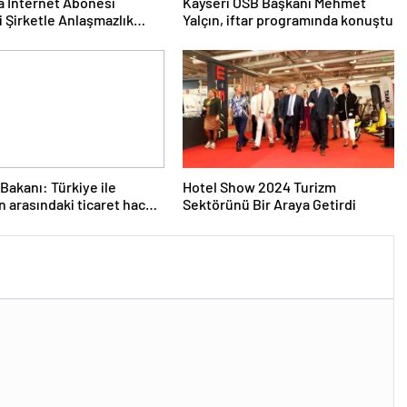
a İnternet Abonesi
Kayseri OSB Başkanı Mehmet
i Şirketle Anlaşmazlık
Yalçın, iftar programında konuştu
 Bakanı: Türkiye ile
Hotel Show 2024 Turizm
n arasındaki ticaret hacmi
Sektörünü Bir Araya Getirdi
r dolara ulaşacak