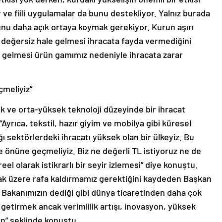
ve fiili uygulamalar da bunu destekliyor. Yalnız burada
unu daha açık ortaya koymak gerekiyor. Kurun aşırı
rı değersiz hale gelmesi ihracata fayda vermediğini
ale gelmesi ürün gamımız nedeniyle ihracata zarar
çmeliyiz”
 ve orta-yüksek teknoloji düzeyinde bir ihracat
yrıca, tekstil, hazır giyim ve mobilya gibi küresel
ğı sektörlerdeki ihracatı yüksek olan bir ülkeyiz. Bu
 önüne geçmeliyiz. Biz ne değerli TL istiyoruz ne de
el olarak istikrarlı bir seyir izlemesi” diye konuştu.
mak üzere rafa kaldırmamız gerektiğini kaydeden Başkan
r. Bakanımızın dediği gibi dünya ticaretinden daha çok
 getirmek ancak verimlilik artışı, inovasyon, yüksek
” şeklinde konuştu.