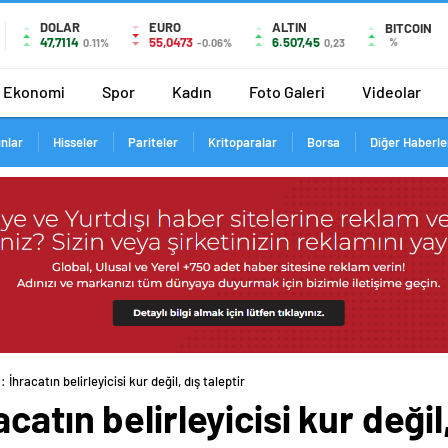
DOLAR
EURO
ALTIN
BITCOIN
47,7114
55,0473
6.507,45
%
0.11%
-0.06%
0,23
Ekonomi
Spor
Kadın
Foto Galeri
Videolar
ınlar
Hisseler
Pariteler
Kritoparalar
Borsa
Diğer Haberle
İhracatın belirleyicisi kur değil, dış taleptir
atın belirleyicisi kur değil,