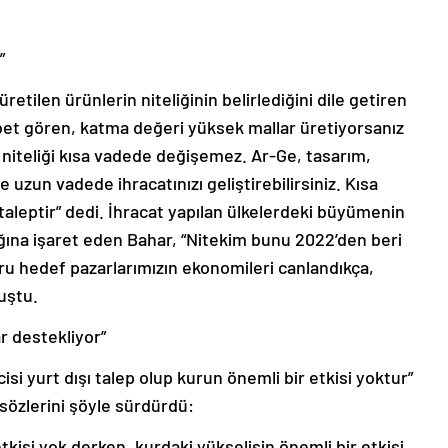
”
retilen ürünlerin niteliğinin belirlediğini dile getiren
bet gören, katma değeri yüksek mallar üretiyorsanız
in niteliği kısa vadede değişemez. Ar-Ge, tasarım,
uzun vadede ihracatınızı geliştirebilirsiniz. Kısa
 taleptir” dedi. İhracat yapılan ülkelerdeki büyümenin
ağına işaret eden Bahar, “Nitekim bunu 2022’den beri
ğru hedef pazarlarımızın ekonomileri canlandıkça,
uştu.
r destekliyor”
isi yurt dışı talep olup kurun önemli bir etkisi yoktur”
 sözlerini şöyle sürdürdü:
kisi yok derken, kurdaki yükselişin önemli bir etkisi