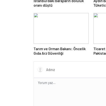
İstanbul’daki barajların doluluk
Aydın’d
oranı düştü
Tüketic
Yaşadı
Tarım ve Orman Bakanı: Öncelik
Ticaret
Gıda Arz Güvenliği
Pakista
5 milya