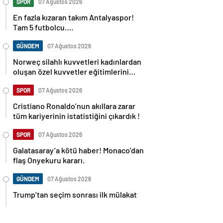
SPOR
07 Ağustos 2026
En fazla kızaran takım Antalyaspor!
Tam 5 futbolcu….
GÜNDEM
07 Ağustos 2026
Norweç silahlı kuvvetleri kadınlardan
oluşan özel kuvvetler eğitimlerini
başlattı.
SPOR
07 Ağustos 2026
Cristiano Ronaldo’nun akıllara zarar
tüm kariyerinin istatistiğini çıkardık !
SPOR
07 Ağustos 2026
Galatasaray’a kötü haber! Monaco’dan
flaş Onyekuru kararı.
GÜNDEM
07 Ağustos 2026
Trump’tan seçim sonrası ilk mülakat