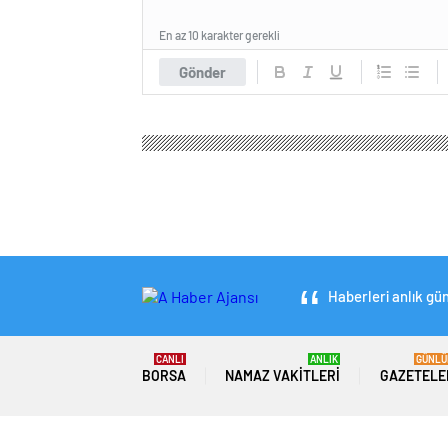
En az 10 karakter gerekli
Gönder
Haberleri anlık gün
CANLI
ANLIK
GÜNLÜ
BORSA
NAMAZ VAKITLERI
GAZETELE