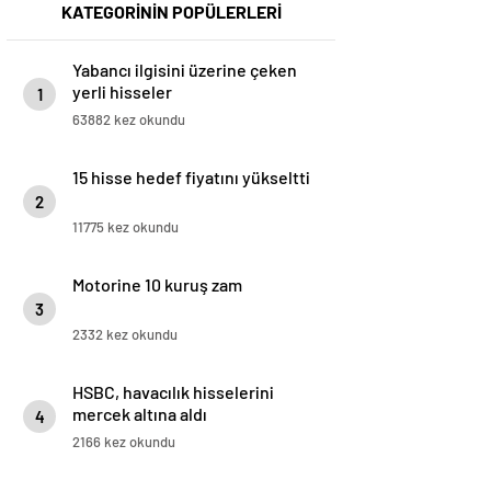
KATEGORİNİN POPÜLERLERİ
Yabancı ilgisini üzerine çeken
yerli hisseler
1
63882 kez okundu
15 hisse hedef fiyatını yükseltti
2
11775 kez okundu
Motorine 10 kuruş zam
3
2332 kez okundu
HSBC, havacılık hisselerini
mercek altına aldı
4
2166 kez okundu