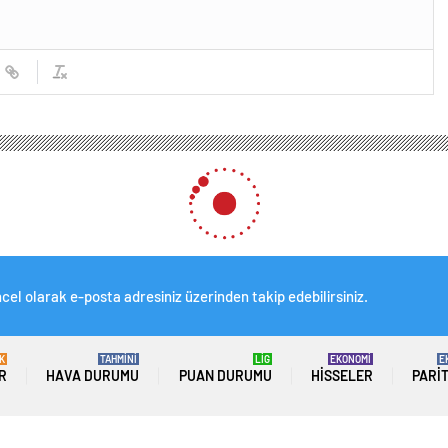
cel olarak e-posta adresiniz üzerinden takip edebilirsiniz.
K
TAHMİNİ
LİG
EKONOMİ
E
R
HAVA DURUMU
PUAN DURUMU
HISSELER
PARI