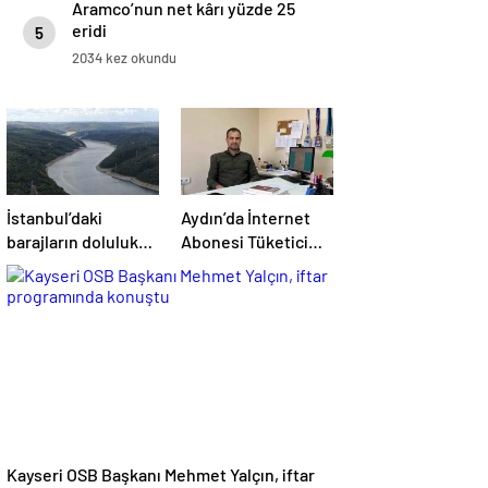
Aramco’nun net kârı yüzde 25
eridi
5
2034 kez okundu
İstanbul’daki
Aydın’da İnternet
barajların doluluk
Abonesi Tüketici
oranı düştü
Şirketle
Anlaşmazlık Yaşadı
Kayseri OSB Başkanı Mehmet Yalçın, iftar