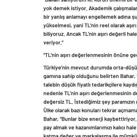
yok demek istiyor. Akademik çalışmalar 
bir yanlış anlamayı engellemek adına ş
yükselmesi, yani TL’nin reel olarak aşı
biliyoruz. Ancak TL’nin aşırı değerli h
veriyor.”
“TL’nin aşırı değerlenmesinin önüne ge
Türkiye’nin mevcut durumda orta-düşük
gamına sahip olduğunu belirten Bahar, “A
talebin düşük fiyatlı tedarikçilere kaydı
nedenle TL’nin aşırı değerlenmesinin de
değersiz TL. İstediğimiz şey paramızın re
Ülke olarak bazı konuları tekrar açma
Bahar, “Bunlar bize enerji kaybettiriyo
pay almak ve kazanımlarımızı kalıcı hale
katma değer ve markalaşma ile mümkün