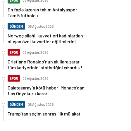
SPOR
08 Ağustos 2026
En fazla kızaran takım Antalyaspor!
Tam 5 futbolcu….
GÜNDEM
08 Ağustos 2026
Norweç silahlı kuvvetleri kadınlardan
oluşan özel kuvvetler eğitimlerini
başlattı.
SPOR
08 Ağustos 2026
Cristiano Ronaldo’nun akıllara zarar
tüm kariyerinin istatistiğini çıkardık !
SPOR
08 Ağustos 2026
Galatasaray’a kötü haber! Monaco’dan
flaş Onyekuru kararı.
GÜNDEM
08 Ağustos 2026
Trump’tan seçim sonrası ilk mülakat