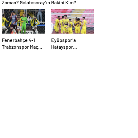
Zaman? Galatasaray’ın Rakibi Kim?
Trabzonspor’un Rakibi Kim? ZTK Yarı
Finalistler Belli Oldu
Fenerbahçe 4-1
Eyüpspor’a
Trabzonspor Maç
Hatayspor
Özeti | Kanarya,
deplasmanında tek
Galatasaray’la farkı
gol yetti
azalttı