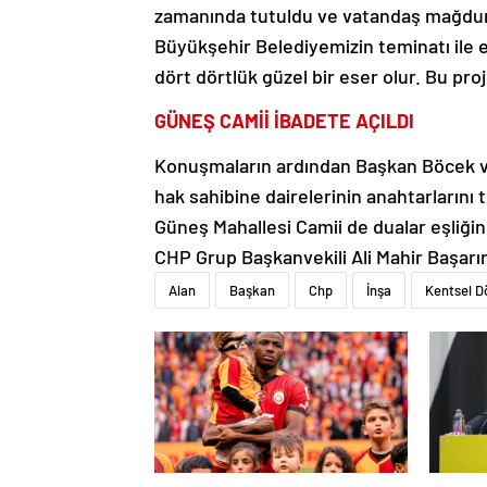
zamanında tutuldu ve vatandaş mağdur
Büyükşehir Belediyemizin teminatı ile 
dört dörtlük güzel bir eser olur. Bu p
GÜNEŞ CAMİİ İBADETE AÇILDI
Konuşmaların ardından Başkan Böcek ve 
hak sahibine dairelerinin anahtarlarını
Güneş Mahallesi Camii de dualar eşliği
CHP Grup Başkanvekili Ali Mahir Başarır, 
Alan
Başkan
Chp
İnşa
Kentsel D