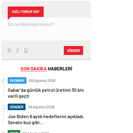
HIZLI YORUM YAP
GÖNDER
SON DAKİKA
HABERLERİ
EKONOMİ
08 Ağustos 2026
Gabar’da günlük petrol üretimi 30 bin
varili geçti
GÜNDEM
08 Ağustos 2026
Joe Biden 6 aylık hedeflerini açıkladı.
Senato buz gibi…