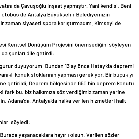
iyatını da Çavuşoğlu inşaat yapmıştır. Yani kendisi. Beni
aki otobüs de Antalya Büyükşehir Belediyemizin
ir zaman siyaseti spora karıştırmadım. Kimseyi de
lesi Kentsel Dönüşüm Projesini önemsediğini söyleyen
da şunları dile getirdi:
n gurur duyuyorum. Bundan 13 ay önce Hatay’da depremi
nıklı konuk stoklarının yapması gerekiyor. Bir buçuk yıl
rine getirildi. Deprem bölgesinde 650 bin deprem konutu
ki fark bu, biz halkımıza söz verdiğimiz zaman yerine
in, Adana’da, Antalya’da halka verilen hizmetleri halk
nları söyledi:
. Burada yaşanacaklara hayırlı olsun. Verilen sözler