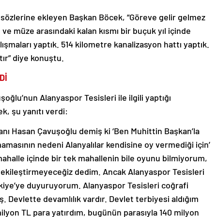
ı sözlerine ekleyen Başkan Böcek, “Göreve gelir gelmez
 ve müze arasındaki kalan kısmı bir buçuk yıl içinde
ışmaları yaptık. 514 kilometre kanalizasyon hattı yaptık.
ır” diye konuştu.
Dİ
lu’nun Alanyaspor Tesisleri ile ilgili yaptığı
, şu yanıtı verdi:
anı Hasan Çavuşoğlu demiş ki ‘Ben Muhittin Başkan’la
amasının nedeni Alanyalılar kendisine oy vermediği için’
 mahalle içinde bir tek mahallenin bile oyunu bilmiyorum,
ekileştirmeyeceğiz dedim. Ancak Alanyaspor Tesisleri
ürkiye’ye duyuruyorum. Alanyaspor Tesisleri coğrafi
ş. Devlette devamlılık vardır. Devlet terbiyesi aldığım
 milyon TL para yatırdım, bugünün parasıyla 140 milyon