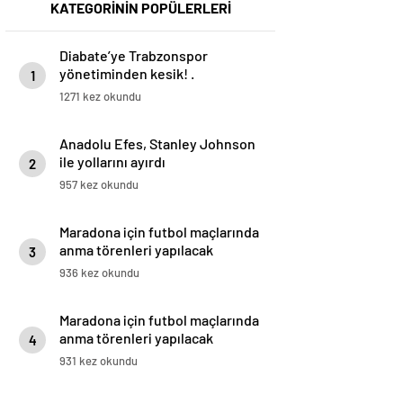
KATEGORİNİN POPÜLERLERİ
Diabate’ye Trabzonspor
yönetiminden kesik! .
1
1271 kez okundu
Anadolu Efes, Stanley Johnson
ile yollarını ayırdı
2
957 kez okundu
Maradona için futbol maçlarında
anma törenleri yapılacak
3
936 kez okundu
Maradona için futbol maçlarında
anma törenleri yapılacak
4
931 kez okundu