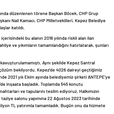
nında düzenlenen törene Başkan Böcek, CHP Grup
aşkanı Nail Kamacı, CHP Milletvekilleri, Kepez Belediye
şlar katıldı.
çerisindeki bu alanın 2016 yılında riskli alan ilan
e tahliye ve yıkımların tamamlandığını hatırlatarak, şunları
kavuşturulamamıştı. Aynı şekilde Kepez Santral
çözüm bekliyordu. Kepez’de 4026 daireyi geçtiğimiz
’nde 2021 yılı Ekim ayında belediyemiz şirketi ANTEPE’ye
2’de inşaata başladık. Toplamda 545 konutu
htarları ve tapularını teslim ediyoruz. Halkımızın
e taziye salonu yapımına 22 Ağustos 2023 tarihinde
milyon TL yatırımla tamamladık. Bugün onu da hizmete