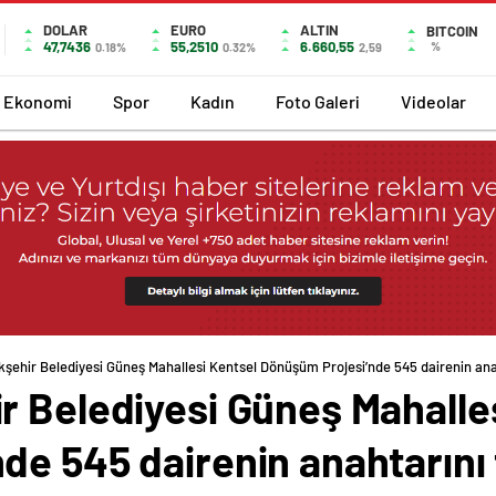
DOLAR
EURO
ALTIN
BITCOIN
47,7436
55,2510
6.660,55
%
0.18%
0.32%
2,59
Ekonomi
Spor
Kadın
Foto Galeri
Videolar
şehir Belediyesi Güneş Mahallesi Kentsel Dönüşüm Projesi’nde 545 dairenin anah
r Belediyesi Güneş Mahalle
e 545 dairenin anahtarını t