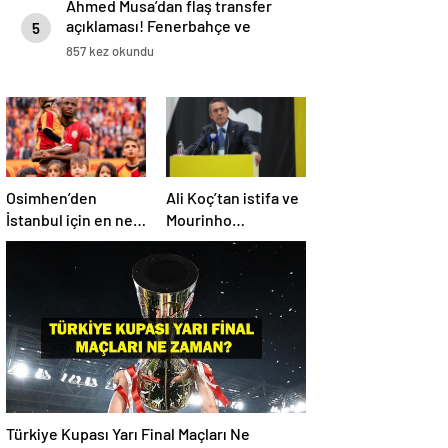
Ahmed Musa’dan flaş transfer
açıklaması! Fenerbahçe ve
5
Galatasaray…
857 kez okundu
Osimhen’den
Ali Koç’tan istifa ve
İstanbul için en net
Mourinho
açıklama!
açıklaması
Türkiye Kupası Yarı Final Maçları Ne