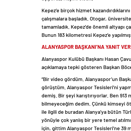
Kepez’e birçok hizmet kazandırdıkların
çalışmalara başladık. Otogar, üniversite
tamamladık. Kepez’de önemli altyapı çal
Bunun 183 kilometresi Kepez’e yapılmışt
ALANYASPOR BAŞKANI’NA YANIT VER
Alanyaspor Kulübü Başkanı Hasan Çavuşoğ
açıklamaya tepki gösteren Başkan Böcek
“Bir video gördüm. Alanyaspor’un Başk
görüştüm. Alanyaspor Tesisleri’ni yapm
demiş. Bir şeyi karıştırıyorlar. Ben 913
bilmeyeceğim dedim. Çünkü kimseyi öt
ile ilgili de buradan Alanya’ya bütün T
yönüyle çok yanlış bir yere temel atılmı
için, gittim Alanyaspor Tesisleri’ne 39