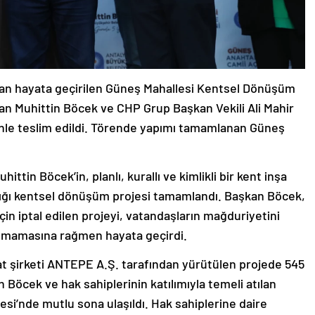
dan hayata geçirilen Güneş Mahallesi Kentsel Dönüşüm
kan Muhittin Böcek ve CHP Grup Başkan Vekili Ali Mahir
enle teslim edildi. Törende yapımı tamamlanan Güneş
tin Böcek’in, planlı, kurallı ve kimlikli bir kent inşa
tığı kentsel dönüşüm projesi tamamlandı. Başkan Böcek,
 için iptal edilen projeyi, vatandaşların mağduriyetini
lmamasına rağmen hayata geçirdi.
at şirketi ANTEPE A.Ş. tarafından yürütülen projede 545
 Böcek ve hak sahiplerinin katılımıyla temeli atılan
i’nde mutlu sona ulaşıldı. Hak sahiplerine daire