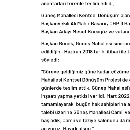
anahtarları törenle teslim edildi.
Güneş Mahallesi Kentsel Dönüşüm ala
Başkanvekili Ali Mahir Başarır, CHP İl B
Başkan Adayı Mesut Kocagöz ve vatanda
Başkan Böcek, Güneş Mahallesi sınırları i
edildiğini, Haziran 2018 tarihi itibari il
söyledi:
“Göreve geldiğimiz güne kadar çözüme 
Mahallesi Kentsel Dönüşüm Projesi de 
günlerde teslim ettik. Güneş Mahallesi
inşaatı yapma yetkisi verildi. Mart 202
tamamlayarak, bugün hak sahiplerine ana
talebi üzerine Güneş Mahallesi Camii v
başladık. Camii ve taziye salonunu 33 
açıyoruz. Hayırlı olsun.”