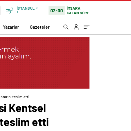
İMSAK'A
İSTANBUL
02:00
KALAN SÜRE
°
Yazarlar
Gazeteler
tarını teslim etti
si Kentsel
eslim etti