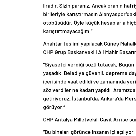
liradır. Sizin paranız. Ancak oranın hafr
birileriyle karıştırmasın Alanyaspor’d
otobüsüdür. Öyle küçük hesaplarla hiçb
karıştırtmayacağım.”
Anahtar teslimi yapılacak Güneş Mahal
CHP Grup Başkanvekili Ali Mahir Başarır 
“Siyasetçi verdiği sözü tutacak. Bugü
yaşadık. Belediye güvenli, depreme daya
içerisinde vaat edildi ve zamanında ye
söz verdiler ne kadarı yapıldı. Aramızda
getiriyoruz. İstanbul’da, Ankara’da Mers
görüyor.”
CHP Antalya Milletvekili Cavit Arı ise şu
“Bu binaları görünce insanın içi açılıyor