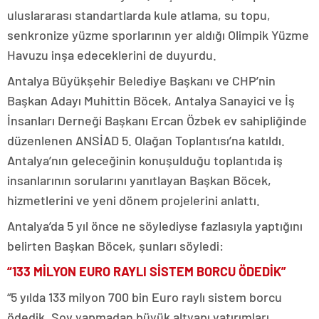
uluslararası standartlarda kule atlama, su topu,
senkronize yüzme sporlarının yer aldığı Olimpik Yüzme
Havuzu inşa edeceklerini de duyurdu.
Antalya Büyükşehir Belediye Başkanı ve CHP’nin
Başkan Adayı Muhittin Böcek, Antalya Sanayici ve İş
İnsanları Derneği Başkanı Ercan Özbek ev sahipliğinde
düzenlenen ANSİAD 5. Olağan Toplantısı’na katıldı.
Antalya’nın geleceğinin konuşulduğu toplantıda iş
insanlarının sorularını yanıtlayan Başkan Böcek,
hizmetlerini ve yeni dönem projelerini anlattı.
Antalya’da 5 yıl önce ne söylediyse fazlasıyla yaptığını
belirten Başkan Böcek, şunları söyledi:
“133 MİLYON EURO RAYLI SİSTEM BORCU ÖDEDİK”
“5 yılda 133 milyon 700 bin Euro raylı sistem borcu
ödedik. Şov yapmadan büyük altyapı yatırımları