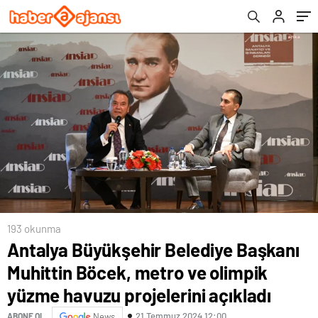
havuzu projelerini açıkladı
193 okunma
Antalya Büyükşehir Belediye Başkanı
Muhittin Böcek, metro ve olimpik
yüzme havuzu projelerini açıkladı
21 Temmuz 2024 12:00
ABONE OL
News