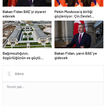
Bakan Fidan BAE’yi ziyaret
Pekin Moskova iş birliği
edecek
güçleniyor: Çin Devlet
Başkanı Zafer Günü için
Rusya’da olacak
Bağımsızlığının,
Bakan Fidan, yarın BAE’ye
özgürlüğünün ve güçlü
gidecek
devlet olduğunun simgesi!
Türkiye’den Yavru Vatan’a dev
eserler…