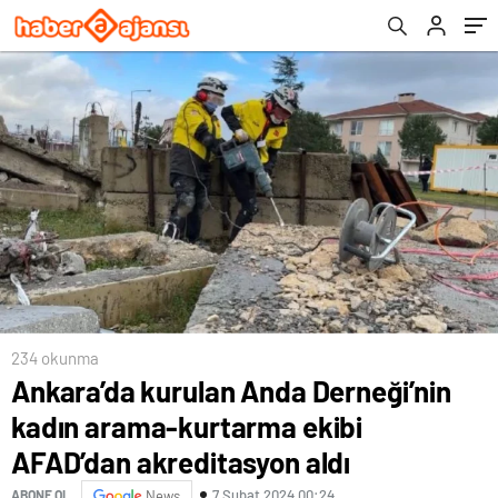
akreditasyon aldı
234 okunma
Ankara’da kurulan Anda Derneği’nin
kadın arama-kurtarma ekibi
AFAD’dan akreditasyon aldı
7 Şubat 2024 00:24
ABONE OL
News