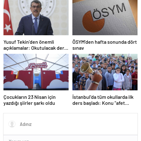
Yusuf Tekin’den önemli
ÖSYM’den hafta sonunda dört
açıklamalar: Okutulacak dersi
sınav
kalmamış öğretmene branş
değişikliği masada
Çocukların 23 Nisan için
İstanbul’da tüm okullarda ilk
yazdığı şiirler şarkı oldu
ders başladı: Konu “afet
farkındalığı”