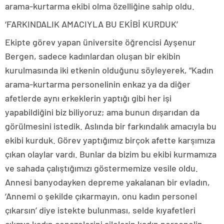
arama-kurtarma ekibi olma özelliğine sahip oldu.
‘FARKINDALIK AMACIYLA BU EKİBİ KURDUK’
Ekipte görev yapan üniversite öğrencisi Ayşenur
Bergen, sadece kadınlardan oluşan bir ekibin
kurulmasında iki etkenin olduğunu söyleyerek, “Kadın
arama-kurtarma personelinin enkaz ya da diğer
afetlerde aynı erkeklerin yaptığı gibi her işi
yapabildiğini biz biliyoruz; ama bunun dışarıdan da
görülmesini istedik. Aslında bir farkındalık amacıyla bu
ekibi kurduk. Görev yaptığımız birçok afette karşımıza
çıkan olaylar vardı. Bunlar da bizim bu ekibi kurmamıza
ve sahada çalıştığımızı göstermemize vesile oldu.
Annesi banyodayken depreme yakalanan bir evladın,
‘Annemi o şekilde çıkarmayın, onu kadın personel
çıkarsın’ diye istekte bulunması, selde kıyafetleri
çıkmış kadın cenazelerini ailelerin kadın personelin