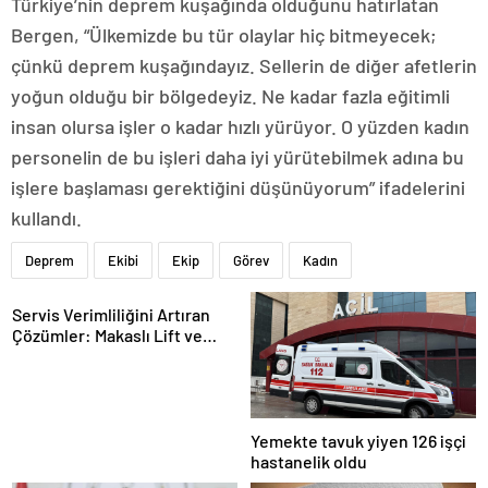
Türkiye’nin deprem kuşağında olduğunu hatırlatan
Bergen, “Ülkemizde bu tür olaylar hiç bitmeyecek;
çünkü deprem kuşağındayız. Sellerin de diğer afetlerin
yoğun olduğu bir bölgedeyiz. Ne kadar fazla eğitimli
insan olursa işler o kadar hızlı yürüyor. O yüzden kadın
personelin de bu işleri daha iyi yürütebilmek adına bu
işlere başlaması gerektiğini düşünüyorum” ifadelerini
kullandı.
Deprem
Ekibi
Ekip
Görev
Kadın
Servis Verimliliğini Artıran
Çözümler: Makaslı Lift ve
Tamirci Lifti Rehberi
Yemekte tavuk yiyen 126 işçi
hastanelik oldu