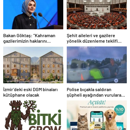
Bakan Göktaş: “Kahraman
Şehit aileleri ve gazilere
gazilerimizin haklarını
yönelik düzenleme teklifi
güçlendiren yeni bir dönemin
Meclis’te kabul edildi
kapılarını aralıyoruz”
İzmir’deki eski DGM binaları
Polise bıçakla saldıran
kütüphane olacak
şüpheli ayağından vurularak
yakalandı