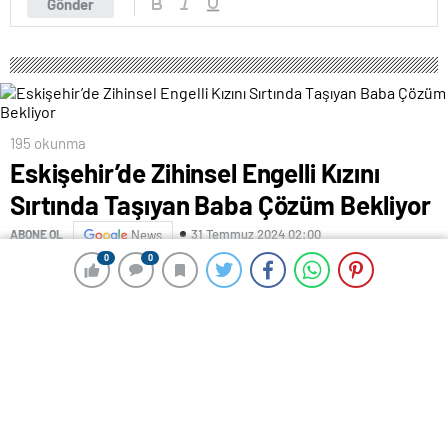
Gönder
195 okunma
Eskişehir’de Zihinsel Engelli Kızını
Sırtında Taşıyan Baba Çözüm Bekliyor
31 Temmuz 2024 02:00
ABONE OL
News
0
0
0
0