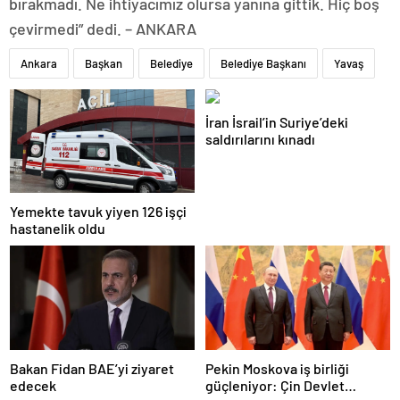
bırakmadı. Ne ihtiyacımız olursa yanına gittik. Hiç boş
çevirmedi” dedi. – ANKARA
Ankara
Başkan
Belediye
Belediye Başkanı
Yavaş
İran İsrail’in Suriye’deki
saldırılarını kınadı
Yemekte tavuk yiyen 126 işçi
hastanelik oldu
Bakan Fidan BAE’yi ziyaret
Pekin Moskova iş birliği
edecek
güçleniyor: Çin Devlet