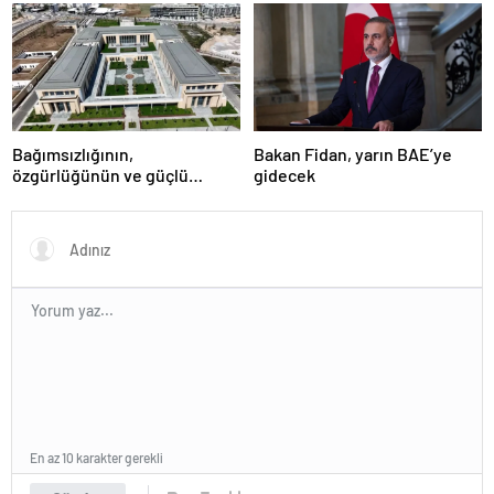
Başkanı Zafer Günü için
Rusya’da olacak
Bağımsızlığının,
Bakan Fidan, yarın BAE’ye
özgürlüğünün ve güçlü
gidecek
devlet olduğunun simgesi!
Türkiye’den Yavru Vatan’a dev
eserler…
En az 10 karakter gerekli