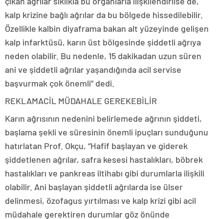
çıkan ağrılar sıklıkla bu organlarla ilişkilendirilse de,
kalp krizine bağlı ağrılar da bu bölgede hissedilebilir.
Özellikle kalbin diyaframa bakan alt yüzeyinde gelişen
kalp infarktüsü, karın üst bölgesinde şiddetli ağrıya
neden olabilir. Bu nedenle, 15 dakikadan uzun süren
ani ve şiddetli ağrılar yaşandığında acil servise
başvurmak çok önemli” dedi.
REKLAM
ACİL MÜDAHALE GEREKEBİLİR
Karın ağrısının nedenini belirlemede ağrının şiddeti,
başlama şekli ve süresinin önemli ipuçları sunduğunu
hatırlatan Prof. Okçu, “Hafif başlayan ve giderek
şiddetlenen ağrılar, safra kesesi hastalıkları, böbrek
hastalıkları ve pankreas iltihabı gibi durumlarla ilişkili
olabilir. Ani başlayan şiddetli ağrılarda ise ülser
delinmesi, özofagus yırtılması ve kalp krizi gibi acil
müdahale gerektiren durumlar göz önünde