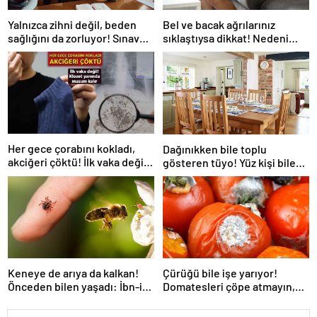
Yalnızca zihni değil, beden
Bel ve bacak ağrılarınız
sağlığını da zorluyor! Sınavda
sıklaştıysa dikkat! Nedeni
başarı tabakta başlıyor
omurga kanalı darlığı olabilir
Her gece çorabını kokladı,
Dağınıkken bile toplu
akciğeri çöktü! İlk vaka değil:
gösteren tüyo! Yüz kişi bile
‘Klozet yanında masum kalır’
gelse fark edilmiyor
Keneye de arıya da kalkan!
Çürüğü bile işe yarıyor!
Önceden bilen yaşadı: İbn-i
Domatesleri çöpe atmayın,
Sina’nın da sırrıymış
çekirdeğini ayıran kazanıyor