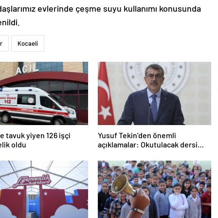
aşlarımız evlerinde çeşme suyu kullanımı konusunda
nildi.
r
Kocaeli
 tavuk yiyen 126 işçi
Yusuf Tekin’den önemli
lik oldu
açıklamalar: Okutulacak dersi
kalmamış öğretmene branş
değişikliği masada