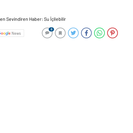
r
0
News