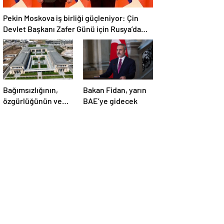
Pekin Moskova iş birliği güçleniyor: Çin
Devlet Başkanı Zafer Günü için Rusya’da
olacak
Bağımsızlığının,
Bakan Fidan, yarın
özgürlüğünün ve
BAE’ye gidecek
güçlü devlet
olduğunun simgesi!
Türkiye’den Yavru
Vatan’a dev
eserler…