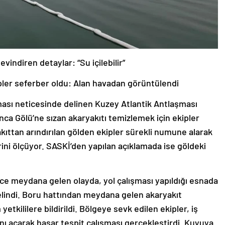
vindiren detaylar: “Su içilebilir”
ipler seferber oldu: Alan havadan görüntülendi
ması neticesinde delinen Kuzey Atlantik Antlaşması
ca Gölü’ne sızan akaryakıtı temizlemek için ekipler
ıttan arındırılan gölden ekipler sürekli numune alarak
rini ölçüyor. SASKİ’den yapılan açıklamada ise göldeki
nce meydana gelen olayda, yol çalışması yapıldığı esnada
delindi. Boru hattından meydana gelen akaryakıt
yetkililere bildirildi. Bölgeye sevk edilen ekipler, iş
ını açarak hasar tespit çalışması gerçekleştirdi. Kuyuya