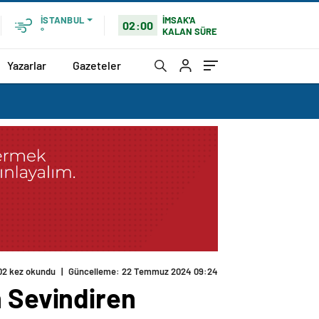
İMSAK'A
İSTANBUL
02:00
KALAN SÜRE
°
Yazarlar
Gazeteler
02 kez okundu
|
Güncelleme: 22 Temmuz 2024 09:24
n Sevindiren