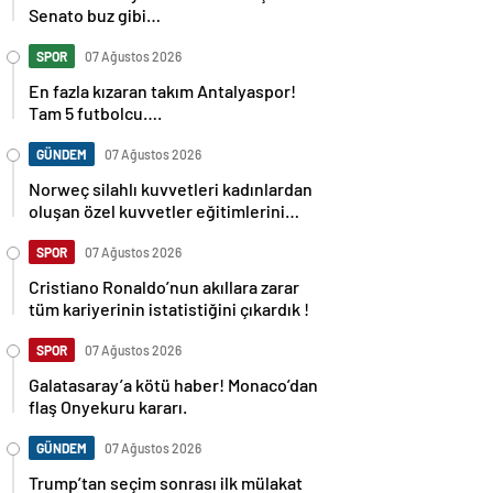
Senato buz gibi…
SPOR
07 Ağustos 2026
En fazla kızaran takım Antalyaspor!
Tam 5 futbolcu….
GÜNDEM
07 Ağustos 2026
Norweç silahlı kuvvetleri kadınlardan
oluşan özel kuvvetler eğitimlerini
başlattı.
SPOR
07 Ağustos 2026
Cristiano Ronaldo’nun akıllara zarar
tüm kariyerinin istatistiğini çıkardık !
SPOR
07 Ağustos 2026
Galatasaray’a kötü haber! Monaco’dan
flaş Onyekuru kararı.
GÜNDEM
07 Ağustos 2026
Trump’tan seçim sonrası ilk mülakat