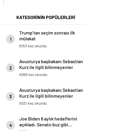
KATEGORİNİN POPÜLERLERİ
Trump’tan seçim sonrası ilk
mülakat
1
8153 kez okundu
Avusturya başbakanı Sebastian
Kurz ile ilgili bilinmeyenler
2
5066 kez okundu
Avusturya başbakanı Sebastian
Kurz ile ilgili bilinmeyenler
3
5031 kez okundu
Joe Biden 6 aylık hedeflerini
açıkladı. Senato buz gibi…
4