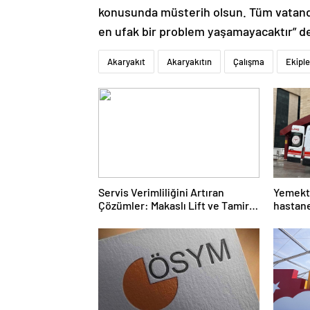
konusunda müsterih olsun. Tüm vatand
en ufak bir problem yaşamayacaktır” de
Akaryakıt
Akaryakıtın
Çalışma
Ekiple
Servis Verimliliğini Artıran
Yemekte
Çözümler: Makaslı Lift ve Tamirci
hastane
Lifti Rehberi