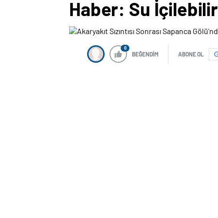
Haber: Su İçilebili
0
BEĞENDİM
ABONE OL