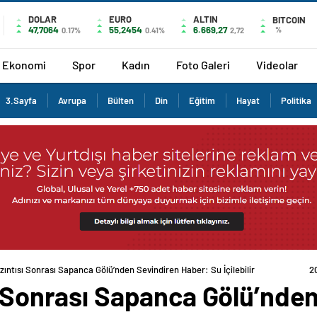
DOLAR
EURO
ALTIN
BITCOIN
47,7064
55,2454
6.669,27
%
0.17%
0.41%
2,72
Ekonomi
Spor
Kadın
Foto Galeri
Videolar
3.Sayfa
Avrupa
Bülten
Din
Eğitim
Hayat
Politika
zıntısı Sonrası Sapanca Gölü’nden Sevindiren Haber: Su İçilebilir
2
ı Sonrası Sapanca Gölü’nde