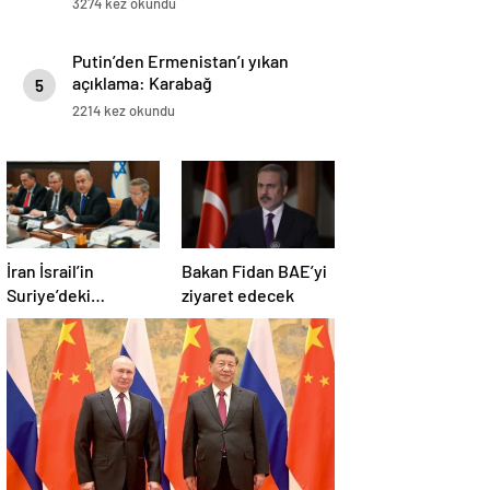
3274 kez okundu
Putin’den Ermenistan’ı yıkan
açıklama: Karabağ
5
Azerbaycan’ın ayrılmaz bir
2214 kez okundu
parçasıdır!
İran İsrail’in
Bakan Fidan BAE’yi
Suriye’deki
ziyaret edecek
saldırılarını kınadı