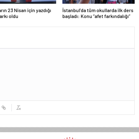
rın 23 Nisan için yazdığı
İstanbul’da tüm okullarda ilk ders
şarkı oldu
başladı: Konu “afet farkındalığı”