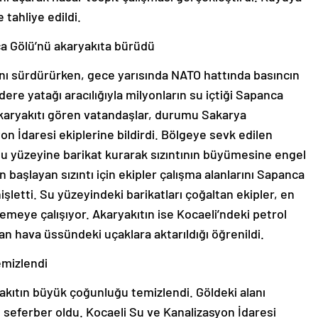
tahliye edildi.
a Gölü’nü akaryakıta bürüdü
ını sürdürürken, gece yarısında NATO hattında basıncın
ere yatağı aracılığıyla milyonların su içtiği Sapanca
akaryakıtı gören vatandaşlar, durumu Sakarya
n İdaresi ekiplerine bildirdi. Bölgeye sevk edilen
 su yüzeyine barikat kurarak sızıntının büyümesine engel
 başlayan sızıntı için ekipler çalışma alanlarını Sapanca
şletti. Su yüzeyindeki barikatları çoğaltan ekipler, en
emeye çalışıyor. Akaryakıtın ise Kocaeli’ndeki petrol
an hava üssündeki uçaklara aktarıldığı öğrenildi.
emizlendi
ryakıtın büyük çoğunluğu temizlendi. Göldeki alanı
n seferber oldu. Kocaeli Su ve Kanalizasyon İdaresi