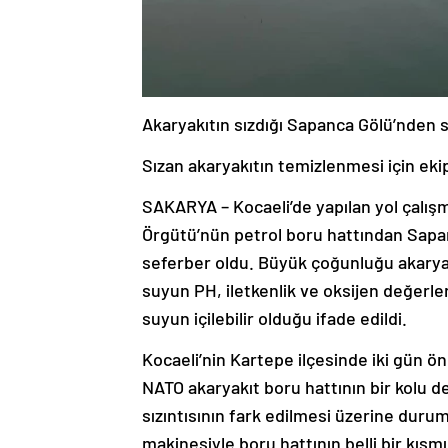
Akaryakıtın sızdığı Sapanca Gölü’nden se
Sızan akaryakıtın temizlenmesi için ek
SAKARYA – Kocaeli’de yapılan yol çalış
Örgütü’nün petrol boru hattından Sapan
seferber oldu. Büyük çoğunluğu akaryak
suyun PH, iletkenlik ve oksijen değerle
suyun içilebilir olduğu ifade edildi.
Kocaeli’nin Kartepe ilçesinde iki gün ö
NATO akaryakıt boru hattının bir kolu 
sızıntısının fark edilmesi üzerine durum 
makinesiyle boru hattının belli bir kısm