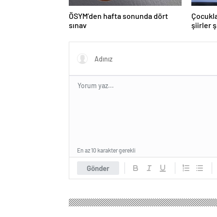
ÖSYM’den hafta sonunda dört
Çocukla
sınav
şiirler 
En az 10 karakter gerekli
Gönder