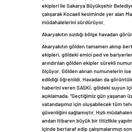
ekipleri ile Sakarya Büyükşehir Belediye
çalışarak Kocaeli kesiminde yer alan Ma
müdahalelerini sürdürüyor.
Akaryakıtın sızdığı bölge havadan görün
Akaryakıtın gölden tamamen alınıp bert
ekipleri, göldeki emici ped ve bariyerle
arındırılan gölden ekipler sürekli numun
ölçüyor. Gölden alınan numunelerin ise 
edildiği öğrenildi. Havadan da görüntü
haberini veren SASKİ, göldeki suyun içil
açıklamada, “Geçtiğimiz gün yaşanan üz
vatandaşımız için oluşabilecek tüm teh
güvenliğini sağlamıştır. Hızlı müdahale
andan itibaren büyük bir titizlikle yap
içinde bertaraf edip çalışmalarımızı s