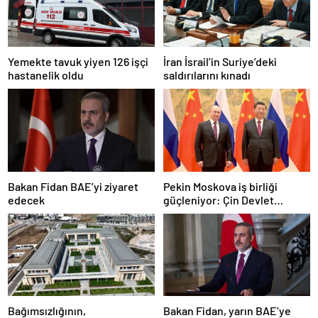
Yemekte tavuk yiyen 126 işçi
İran İsrail’in Suriye’deki
hastanelik oldu
saldırılarını kınadı
Bakan Fidan BAE’yi ziyaret
Pekin Moskova iş birliği
edecek
güçleniyor: Çin Devlet
Başkanı Zafer Günü için
Rusya’da olacak
Bağımsızlığının,
Bakan Fidan, yarın BAE’ye