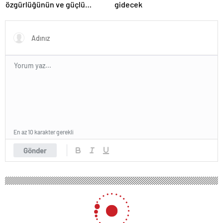
özgürlüğünün ve güçlü
gidecek
devlet olduğunun simgesi!
Türkiye’den Yavru Vatan’a dev
eserler…
En az 10 karakter gerekli
Gönder