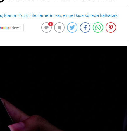
0
News