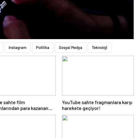
Instagram
Politika
Sosyal Medya
Teknoloji
 sahte film
YouTube sahte fragmanlara karşı
larından para kazanan
harekete geçiyor!
ara müdahale edecek