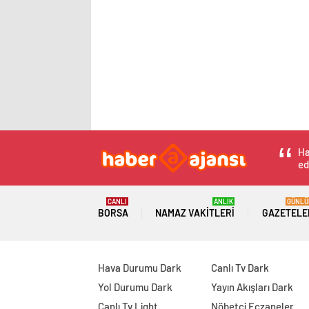
Ha
ed
CANLI
ANLIK
GÜNLÜ
BORSA
NAMAZ VAKITLERI
GAZETELE
Hava Durumu Dark
Canlı Tv Dark
Yol Durumu Dark
Yayın Akışları Dark
Canlı Tv Light
Nöbetçi Eczaneler