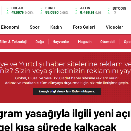
DOLAR
EURO
ALTIN
BITCOIN
47,5979
55,0590
6.496,91
%
0.06%
0.08%
0,01
Ekonomi
Spor
Kadın
Foto Galeri
Videolar
Bilim & Teknoloji
Doğa
Hayvanlar
Magazin
Otomobil
Spo
ram yasağıyla ilgili yeni aç
ngel kısa sürede kalkacak