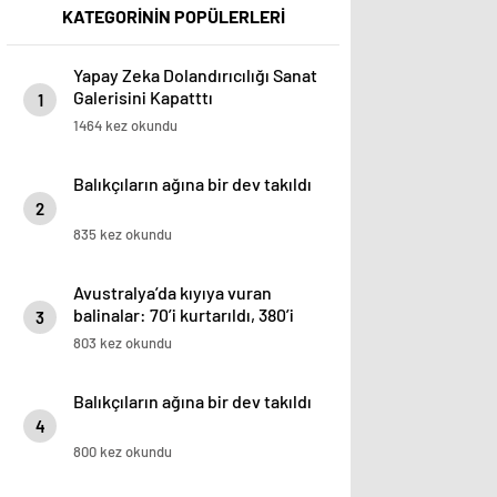
KATEGORİNİN POPÜLERLERİ
Yapay Zeka Dolandırıcılığı Sanat
Galerisini Kapatttı
1
1464 kez okundu
Balıkçıların ağına bir dev takıldı
2
835 kez okundu
Avustralya’da kıyıya vuran
balinalar: 70’i kurtarıldı, 380’i
3
öldü
803 kez okundu
Balıkçıların ağına bir dev takıldı
4
800 kez okundu