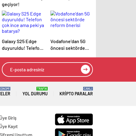
geçiyor!
Galaxy S25 Edge
Vodafone’dan 5G
duyuruldu! Telefon
öncesi sektörde
çok ince ama peki
reform önerisi
ya batarya?
KONOMİ
TRAFİK
CANLI
TELER
YOL DURUMU
KRIPTO PARALAR
Üye Giriş
Üye Kayıt
Şifremi Unuttum