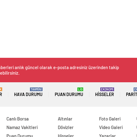
berleri anlık güncel olarak e-posta adresiniz üzerinden takip
ebilirsiniz.
K
TAHMİNİ
LİG
EKONOMİ
E
R
HAVA DURUMU
PUAN DURUMU
HISSELER
PARI
Canlı Borsa
Altınlar
Foto Galeri
Namaz Vakitleri
Dövizler
Video Galeri
Puan Durumu
Hisseler
Yazarlar