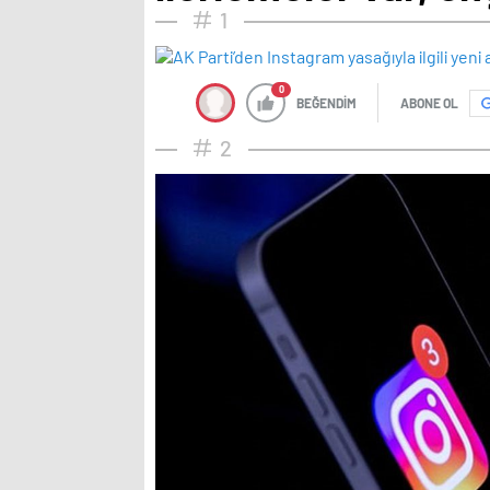
1
0
BEĞENDİM
ABONE OL
2