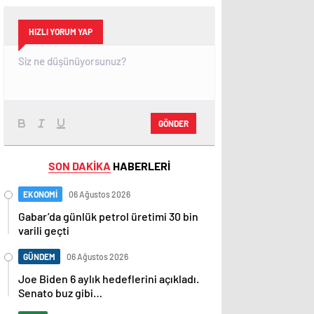
HIZLI YORUM YAP
GÖNDER
SON DAKİKA
HABERLERİ
EKONOMİ
06 Ağustos 2026
Gabar’da günlük petrol üretimi 30 bin
varili geçti
GÜNDEM
06 Ağustos 2026
Joe Biden 6 aylık hedeflerini açıkladı.
Senato buz gibi…