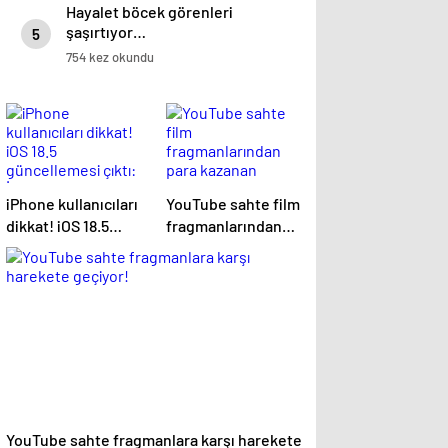
Hayalet böcek görenleri
şaşırtıyor…
5
754 kez okundu
iPhone kullanıcıları
YouTube sahte film
dikkat! iOS 18.5
fragmanlarından
güncellemesi çıktı:
para kazanan
İşte tüm yenilikler
kanallara müdahale
edecek
YouTube sahte fragmanlara karşı harekete