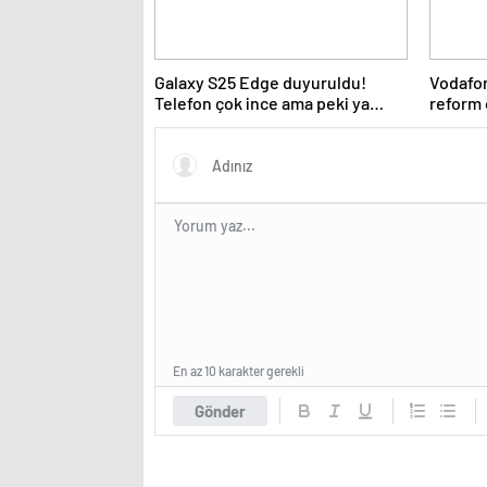
Galaxy S25 Edge duyuruldu!
Vodafon
Telefon çok ince ama peki ya
reform 
batarya?
En az 10 karakter gerekli
Gönder