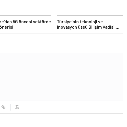
e’dan 5G öncesi sektörde
Türkiye’nin teknoloji ve
önerisi
inovasyon üssü Bilişim Vadisi,
enerjisini güneşten sağlıyor