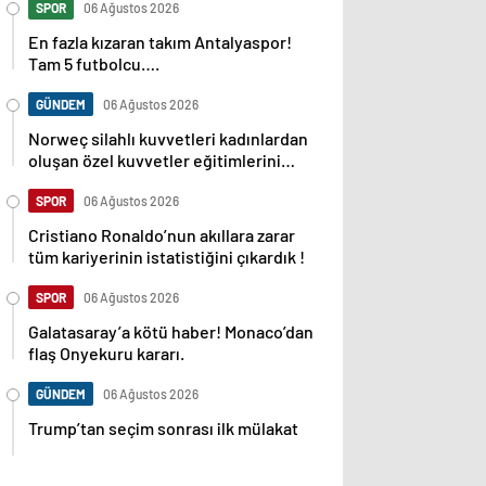
SPOR
06 Ağustos 2026
En fazla kızaran takım Antalyaspor!
Tam 5 futbolcu….
GÜNDEM
06 Ağustos 2026
Norweç silahlı kuvvetleri kadınlardan
oluşan özel kuvvetler eğitimlerini
başlattı.
SPOR
06 Ağustos 2026
Cristiano Ronaldo’nun akıllara zarar
tüm kariyerinin istatistiğini çıkardık !
SPOR
06 Ağustos 2026
Galatasaray’a kötü haber! Monaco’dan
flaş Onyekuru kararı.
GÜNDEM
06 Ağustos 2026
Trump’tan seçim sonrası ilk mülakat