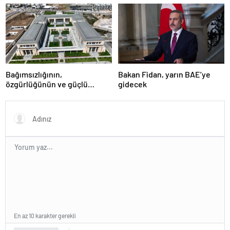
Başkanı Zafer Günü için
Rusya’da olacak
Bağımsızlığının,
Bakan Fidan, yarın BAE’ye
özgürlüğünün ve güçlü
gidecek
devlet olduğunun simgesi!
Türkiye’den Yavru Vatan’a dev
eserler…
En az 10 karakter gerekli