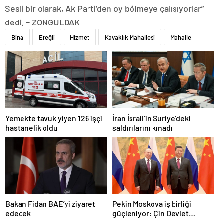
Sesli bir olarak, Ak Parti’den oy bölmeye çalışıyorlar”
dedi. – ZONGULDAK
Bina
Ereğli
Hizmet
Kavaklık Mahallesi
Mahalle
Yemekte tavuk yiyen 126 işçi
İran İsrail’in Suriye’deki
hastanelik oldu
saldırılarını kınadı
Bakan Fidan BAE’yi ziyaret
Pekin Moskova iş birliği
edecek
güçleniyor: Çin Devlet