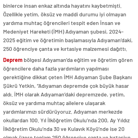
binlerce insan enkaz altında hayatını kaybetmişti.
Özellikle yetim, öksüz ve maddi durumu iyi olmayan
yardıma muhtaç öğrencileri tespit eden İnsan ve
Medeniyet Hareketi (İMH) Adıyaman şubesi, 2024-
2025 eğitim ve öğretimin başlamasıyla Adıyaman’daki,
250 öğrenciye çanta ve kırtasiye malzemesi dağıttı.
Deprem
bölgesi Adıyaman’da eğitim ve öğretim gören
öğrencilere daha fazla yardımların yapılması
gerektiğine dikkat çeten İMH Adıyaman Şube Başkanı
Şükrü Yetkin, “Adıyaman depremde çok büyük hasar
aldı. İMH olarak Adıyaman’daki depremzede, yetim,
öksüz ve yardıma muhtaç ailelere ulaşarak
yardımlarımızı sürdürüyoruz. Adıyaman merkezde
okullardan 100. Yıl İlköğretim Okulu’nda 200, Ay Yıldız
İlköğretim Okulu’nda 30 ve Kulavık Köyü’nde ise 20
olmak üzere toplam 250 öğrenciye çanta ve kırtasiye