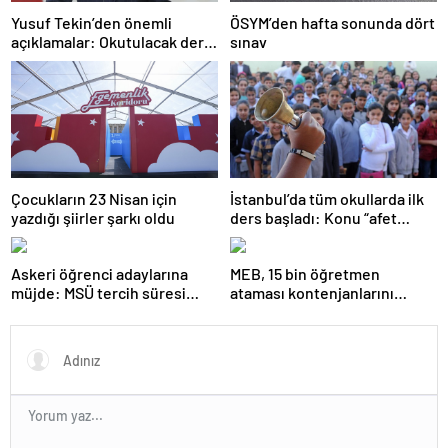
Yusuf Tekin’den önemli
ÖSYM’den hafta sonunda dört
açıklamalar: Okutulacak dersi
sınav
kalmamış öğretmene branş
değişikliği masada
Çocukların 23 Nisan için
İstanbul’da tüm okullarda ilk
yazdığı şiirler şarkı oldu
ders başladı: Konu “afet
farkındalığı”
Askeri öğrenci adaylarına
MEB, 15 bin öğretmen
müjde: MSÜ tercih süresi
ataması kontenjanlarını
uzatıldı
açıkladı