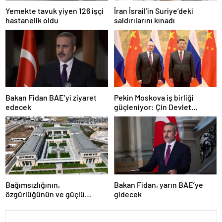
Yemekte tavuk yiyen 126 işçi
İran İsrail’in Suriye’deki
hastanelik oldu
saldırılarını kınadı
Bakan Fidan BAE’yi ziyaret
Pekin Moskova iş birliği
edecek
güçleniyor: Çin Devlet
Başkanı Zafer Günü için
Rusya’da olacak
Bağımsızlığının,
Bakan Fidan, yarın BAE’ye
özgürlüğünün ve güçlü
gidecek
devlet olduğunun simgesi!
Türkiye’den Yavru Vatan’a dev