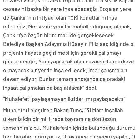
Cezaevi ve açık cezaevi, toplam 2 bin 526 kişilik kapalı
cezaevini başka bir yere inşa edeceğiz. Boşalan yere
de Çankırı’nın ihtiyacı olan TOKİ konutlarını inşa
edeceğiz. Merkezde yeni bir mahalle doğmuş olacak.
Çankırı’ya özgün bir mimari de gerçekleşecek.
Belediye Başkan Adayımız Hüseyin Filiz seçildiğinde o
projenin hayata geçirilmesi için gerekli çalışmayı
göstereceğiz. Yeni yapılacak olan cezaevi de merkeze
olmayacak bir yerde inşa edilecek. İmar çalışmaları
devam ediyor. Bunlar tamamlandığında da oradaki
inşaat çalışmaları da başlatılacak” dedi.
“Muhalefeti paylaşamayan iktidarı mı paylaşacaktı”
Muhalefeti eleştiren Bakan Tunç, “31 Mart inşallah
ülkemiz için bir milli irade bayramına dönüşsün,
temennimiz bu. Muhalefetin içinde bulunduğu durumu
hep beraber görüyoruz. 10 ay önce bir seçim yapıldı. O