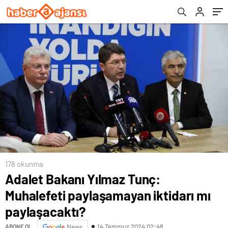
178 okunma
Adalet Bakanı Yılmaz Tunç:
Muhalefeti paylaşamayan iktidarı mı
paylaşacaktı?
14 Temmuz 2024 02:48
ABONE OL
News