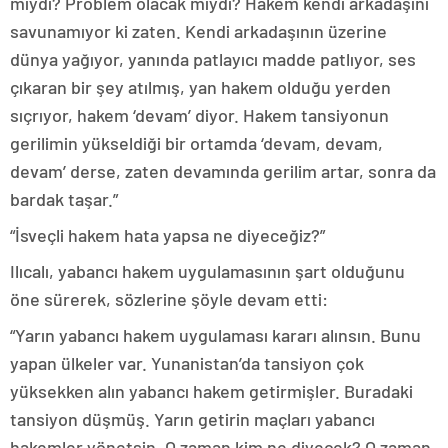
mıydı? Problem olacak mıydı? Hakem kendi arkadaşını
savunamıyor ki zaten. Kendi arkadaşının üzerine
dünya yağıyor, yanında patlayıcı madde patlıyor, ses
çıkaran bir şey atılmış, yan hakem olduğu yerden
sıçrıyor, hakem ‘devam’ diyor. Hakem tansiyonun
gerilimin yükseldiği bir ortamda ‘devam, devam,
devam’ derse, zaten devamında gerilim artar, sonra da
bardak taşar.”
“İsveçli hakem hata yapsa ne diyeceğiz?”
Ilıcalı, yabancı hakem uygulamasının şart olduğunu
öne sürerek, sözlerine şöyle devam etti:
“Yarın yabancı hakem uygulaması kararı alınsın. Bunu
yapan ülkeler var. Yunanistan’da tansiyon çok
yüksekken alın yabancı hakem getirmişler. Buradaki
tansiyon düşmüş. Yarın getirin maçları yabancı
hakemler yönetsin. O zaman kim ne diyecek? O zaman