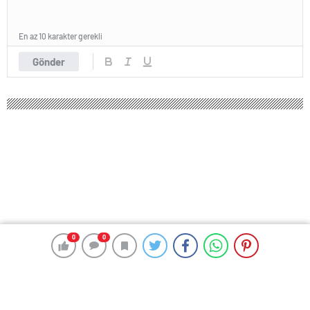
En az 10 karakter gerekli
Gönder
0
0
0
0
186 okunma