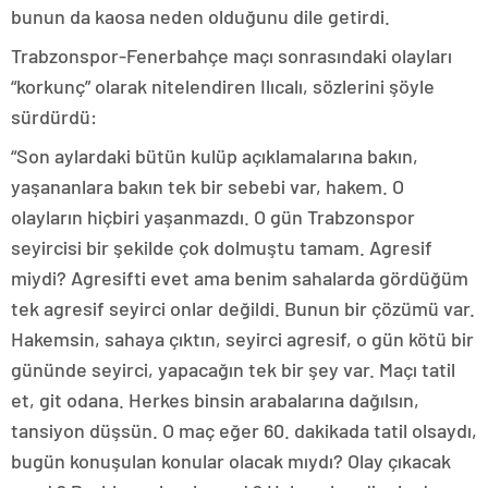
bunun da kaosa neden olduğunu dile getirdi.
Trabzonspor-Fenerbahçe maçı sonrasındaki olayları
“korkunç” olarak nitelendiren Ilıcalı, sözlerini şöyle
sürdürdü:
“Son aylardaki bütün kulüp açıklamalarına bakın,
yaşananlara bakın tek bir sebebi var, hakem. O
olayların hiçbiri yaşanmazdı. O gün Trabzonspor
seyircisi bir şekilde çok dolmuştu tamam. Agresif
miydi? Agresifti evet ama benim sahalarda gördüğüm
tek agresif seyirci onlar değildi. Bunun bir çözümü var.
Hakemsin, sahaya çıktın, seyirci agresif, o gün kötü bir
gününde seyirci, yapacağın tek bir şey var. Maçı tatil
et, git odana. Herkes binsin arabalarına dağılsın,
tansiyon düşsün. O maç eğer 60. dakikada tatil olsaydı,
bugün konuşulan konular olacak mıydı? Olay çıkacak