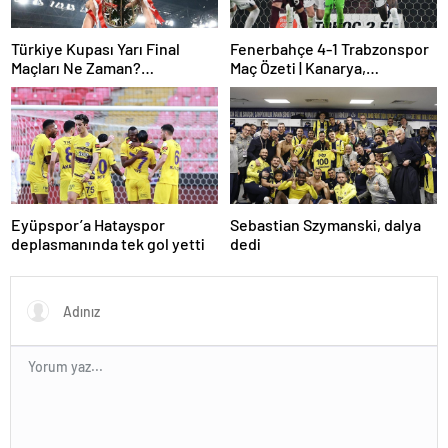
Türkiye Kupası Yarı Final
Fenerbahçe 4-1 Trabzonspor
Maçları Ne Zaman?
Maç Özeti | Kanarya,
Galatasaray’ın Rakibi Kim?
Galatasaray’la farkı azalttı
Trabzonspor’un Rakibi Kim?
ZTK Yarı Finalistler Belli Oldu
Eyüpspor’a Hatayspor
Sebastian Szymanski, dalya
deplasmanında tek gol yetti
dedi