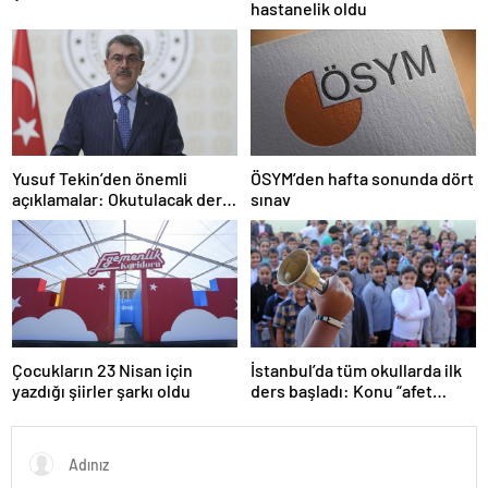
hastanelik oldu
Tamirci Lifti Rehberi
Yusuf Tekin’den önemli
ÖSYM’den hafta sonunda dört
açıklamalar: Okutulacak dersi
sınav
kalmamış öğretmene branş
değişikliği masada
Çocukların 23 Nisan için
İstanbul’da tüm okullarda ilk
yazdığı şiirler şarkı oldu
ders başladı: Konu “afet
farkındalığı”