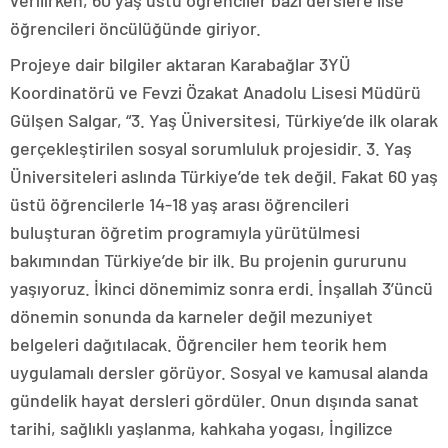
verilirken, 60 yaş üstü öğrenciler bazı derslere lise
öğrencileri öncülüğünde giriyor.
Projeye dair bilgiler aktaran Karabağlar 3YÜ
Koordinatörü ve Fevzi Özakat Anadolu Lisesi Müdürü
Gülşen Salgar, “3. Yaş Üniversitesi, Türkiye’de ilk olarak
gerçekleştirilen sosyal sorumluluk projesidir. 3. Yaş
Üniversiteleri aslında Türkiye’de tek değil. Fakat 60 yaş
üstü öğrencilerle 14-18 yaş arası öğrencileri
buluşturan öğretim programıyla yürütülmesi
bakımından Türkiye’de bir ilk. Bu projenin gururunu
yaşıyoruz. İkinci dönemimiz sonra erdi. İnşallah 3’üncü
dönemin sonunda da karneler değil mezuniyet
belgeleri dağıtılacak. Öğrenciler hem teorik hem
uygulamalı dersler görüyor. Sosyal ve kamusal alanda
gündelik hayat dersleri gördüler. Onun dışında sanat
tarihi, sağlıklı yaşlanma, kahkaha yogası, İngilizce