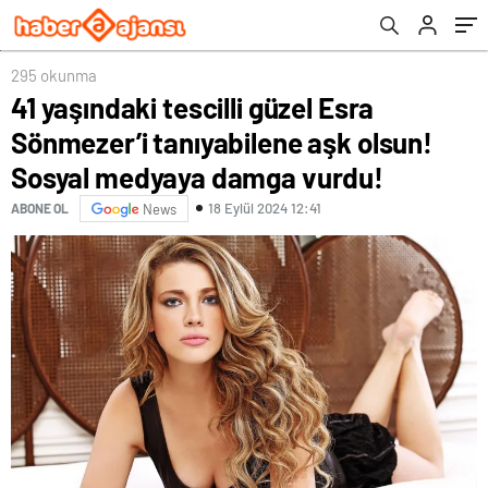
damga vurdu!
295 okunma
41 yaşındaki tescilli güzel Esra
Sönmezer’i tanıyabilene aşk olsun!
Sosyal medyaya damga vurdu!
18 Eylül 2024 12:41
ABONE OL
News