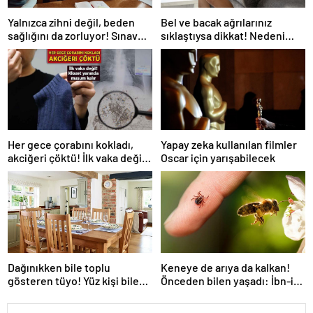
Yalnızca zihni değil, beden
Bel ve bacak ağrılarınız
sağlığını da zorluyor! Sınavda
sıklaştıysa dikkat! Nedeni
başarı tabakta başlıyor
omurga kanalı darlığı olabilir
Her gece çorabını kokladı,
Yapay zeka kullanılan filmler
akciğeri çöktü! İlk vaka değil:
Oscar için yarışabilecek
‘Klozet yanında masum kalır’
Dağınıkken bile toplu
Keneye de arıya da kalkan!
gösteren tüyo! Yüz kişi bile
Önceden bilen yaşadı: İbn-i
gelse fark edilmiyor
Sina’nın da sırrıymış