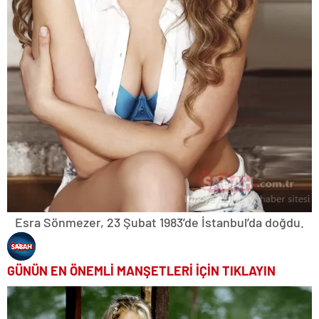
Esra Sönmezer, 23 Şubat 1983’de İstanbul’da doğdu.
GÜNÜN EN ÖNEMLİ MANŞETLERİ İÇİN TIKLAYIN