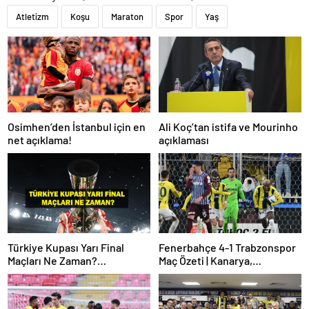
Atletizm
Koşu
Maraton
Spor
Yaş
Osimhen’den İstanbul için en
Ali Koç’tan istifa ve Mourinho
net açıklama!
açıklaması
Türkiye Kupası Yarı Final
Fenerbahçe 4-1 Trabzonspor
Maçları Ne Zaman?
Maç Özeti | Kanarya,
Galatasaray’ın Rakibi Kim?
Galatasaray’la farkı azalttı
Trabzonspor’un Rakibi Kim?
ZTK Yarı Finalistler Belli Oldu