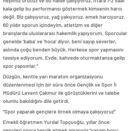
hepimiz orucuz ve bu halde çalışıyoruz, iftara 1-2 saat
kala gelip bu performansı göstermek kimsenin harcı
değil. Biz çalışıyoruz, yağ yakıyoruz, emek harcıyoruz.
60 yıldır sporun içindeyim, atletizm ve diğer
branşlarda uluslararası hakemlik yapıyorum. Sporcular
genelde ‘baba’ ve ‘hoca’ diyor, beni sayıp severler,
aslında çoğu benden büyük. Herkese spor yapmasını
tavsiye ediyorum. Evde, kahvede oturmaktansa gelip
spor yapsınlar.”
Düzgün, kentte yarı maraton organizasyonu
düzenlenmesi için bir süre önce Gençlik ve Spor İl
Müdürü Levent Çakmur ile görüştüklerini ve talebe
olumlu bakıldığını dile getirdi.
“Spor yaparak gençlere örnek olmaya çalışıyoruz”
Emekli öğretmen Yurdal Topçuoğlu, yıllar önce
gençleri spora teşvik etmek amacıyla “yaşam boyu