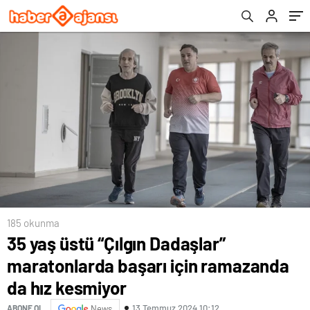
185 okunma
35 yaş üstü “Çılgın Dadaşlar”
maratonlarda başarı için ramazanda
da hız kesmiyor
13 Temmuz 2024 10:12
ABONE OL
News