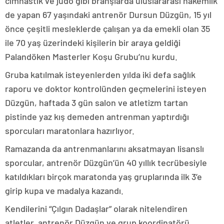
cimnastik ve judo gibi branşlarda uluslararası hakemlik
de yapan 67 yaşındaki antrenör Dursun Düzgün, 15 yıl
önce çeşitli mesleklerde çalışan ya da emekli olan 35
ile 70 yaş üzerindeki kişilerin bir araya geldiği
Palandöken Masterler Koşu Grubu’nu kurdu.
Gruba katılmak isteyenlerden yılda iki defa sağlık
raporu ve doktor kontrolünden geçmelerini isteyen
Düzgün, haftada 3 gün salon ve atletizm tartan
pistinde yaz kış demeden antrenman yaptırdığı
sporcuları maratonlara hazırlıyor.
Ramazanda da antrenmanlarını aksatmayan lisanslı
sporcular, antrenör Düzgün’ün 40 yıllık tecrübesiyle
katıldıkları birçok maratonda yaş gruplarında ilk 3’e
girip kupa ve madalya kazandı.
Kendilerini “Çılgın Dadaşlar” olarak nitelendiren
atletler, antrenör Düzgün ve grup koordinatörü