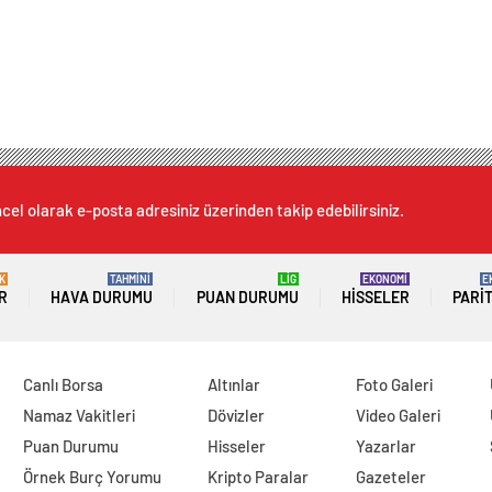
cel olarak e-posta adresiniz üzerinden takip edebilirsiniz.
K
TAHMİNİ
LİG
EKONOMİ
E
R
HAVA DURUMU
PUAN DURUMU
HISSELER
PARI
Canlı Borsa
Altınlar
Foto Galeri
Namaz Vakitleri
Dövizler
Video Galeri
Puan Durumu
Hisseler
Yazarlar
Örnek Burç Yorumu
Kripto Paralar
Gazeteler