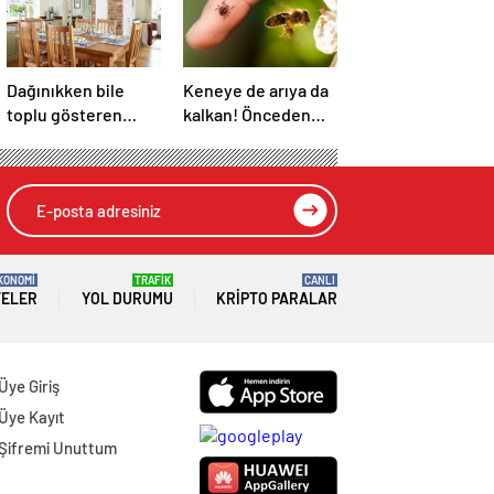
Dağınıkken bile
Keneye de arıya da
toplu gösteren
kalkan! Önceden
tüyo! Yüz kişi bile
bilen yaşadı: İbn-i
gelse fark edilmiyor
Sina’nın da sırrıymış
KONOMİ
TRAFİK
CANLI
TELER
YOL DURUMU
KRIPTO PARALAR
Üye Giriş
Üye Kayıt
Şifremi Unuttum