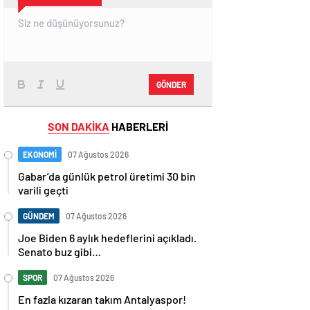
GÖNDER
SON DAKİKA
HABERLERİ
EKONOMİ
07 Ağustos 2026
Gabar’da günlük petrol üretimi 30 bin
varili geçti
GÜNDEM
07 Ağustos 2026
Joe Biden 6 aylık hedeflerini açıkladı.
Senato buz gibi…
SPOR
07 Ağustos 2026
En fazla kızaran takım Antalyaspor!