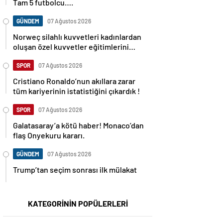
Tam 5 futbolcu….
GÜNDEM
07 Ağustos 2026
Norweç silahlı kuvvetleri kadınlardan
oluşan özel kuvvetler eğitimlerini
başlattı.
SPOR
07 Ağustos 2026
Cristiano Ronaldo’nun akıllara zarar
tüm kariyerinin istatistiğini çıkardık !
SPOR
07 Ağustos 2026
Galatasaray’a kötü haber! Monaco’dan
flaş Onyekuru kararı.
GÜNDEM
07 Ağustos 2026
Trump’tan seçim sonrası ilk mülakat
KATEGORİNİN POPÜLERLERİ