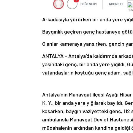
0
BEĞENDİM
ABONE OL
Arkadaşıyla yürürken bir anda yere yığıl
Baygınlık geçiren genç hastaneye götü
O anlar kameraya yansırken, gencin ya
ANTALYA – Antalya’da kaldırımda arkadaş
yaşındaki genç, bir anda yere yığıldı.
vatandaşların koştuğu genç adam, sağl
Antalya’nın Manavgat ilçesi Aşağı Hisa
K. Y., bir anda yere yığılarak bayıldı. 
koşarken, baygın vaziyetteki genç, 112 
ambulansla Manavgat Devlet Hastanesin
müdahalenin ardından kendine geldiği öğ