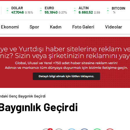
DOLAR
EURO
ALTIN
BITCOIN
47,7046
55,1840
6.660,52
%
0.15%
0.27%
2,59
Ekonomi
Spor
Kadın
Foto Galeri
Videolar
ndaki Genç Baygınlık Geçirdi
Baygınlık Geçirdi