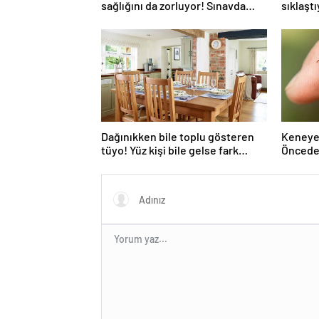
sağlığını da zorluyor! Sınavda
sıklaşt
başarı tabakta başlıyor
omurga k
Dağınıkken bile toplu gösteren
Keneye 
tüyo! Yüz kişi bile gelse fark
Önceden
edilmiyor
Sina’nı