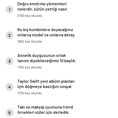
Doğru emzirme yöntemleri
nelerdir, sütün yettiği nasıl
1
anlaşılır?
2180 kez okundu
Bu kış kombinlere doyacağınız
onlarca model ve onlarca detay.
2
1862 kez okundu
Annelik duygusunun ortak
tanımı diyebileceğimiz 10 başlık.
3
1755 kez okundu
Taylor Swift yeni albüm planları
için düğmeye bastığını sosyal
4
medyadan duyurdu!
1725 kez okundu
Takı ve makyaj uyumuna trend
örnekleri sizler için derledik.
5