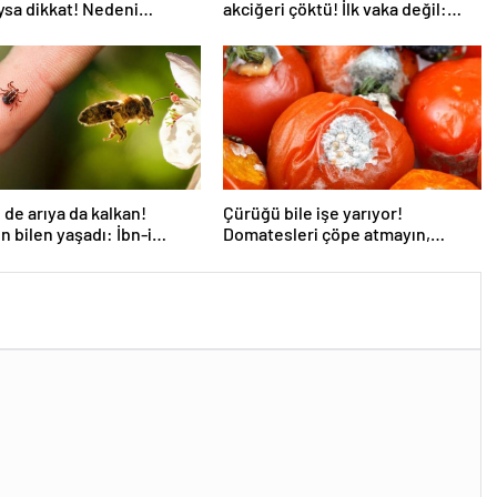
ıysa dikkat! Nedeni
akciğeri çöktü! İlk vaka değil:
analı darlığı olabilir
‘Klozet yanında masum kalır’
de arıya da kalkan!
Çürüğü bile işe yarıyor!
 bilen yaşadı: İbn-i
Domatesleri çöpe atmayın,
n da sırrıymış
çekirdeğini ayıran kazanıyor