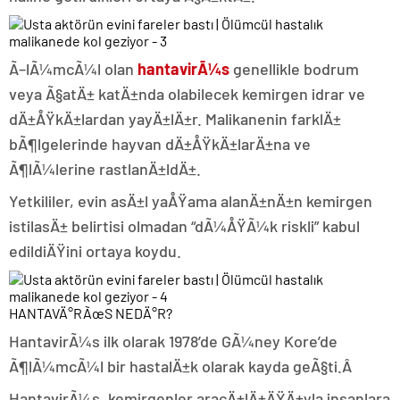
Ã–lÃ¼mcÃ¼l olan
hantavirÃ¼s
genellikle bodrum
veya Ã§atÄ± katÄ±nda olabilecek kemirgen idrar ve
dÄ±ÅŸkÄ±lardan yayÄ±lÄ±r. Malikanenin farklÄ±
bÃ¶lgelerinde hayvan dÄ±ÅŸkÄ±larÄ±na ve
Ã¶lÃ¼lerine rastlanÄ±ldÄ±.
Yetkililer, evin asÄ±l yaÅŸama alanÄ±nÄ±n kemirgen
istilasÄ± belirtisi olmadan “dÃ¼ÅŸÃ¼k riskli” kabul
edildiÄŸini ortaya koydu.
HANTAVÄ°RÃœS NEDÄ°R?
HantavirÃ¼s ilk olarak 1978’de GÃ¼ney Kore’de
Ã¶lÃ¼mcÃ¼l bir hastalÄ±k olarak kayda geÃ§ti.Â
HantavirÃ¼s, kemirgenler aracÄ±lÄ±ÄŸÄ±yla insanlara