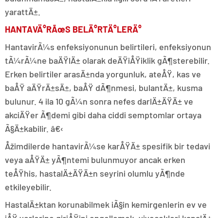
yarattÄ±.
HANTAVÄ°RÃœS BELÄ°RTÄ°LERÄ°
HantavirÃ¼s enfeksiyonunun belirtileri, enfeksiyonun
tÃ¼rÃ¼ne baÄŸlÄ± olarak deÄŸiÅŸiklik gÃ¶sterebilir.
Erken belirtiler arasÄ±nda yorgunluk, ateÅŸ, kas ve
baÅŸ aÄŸrÄ±sÄ±, baÅŸ dÃ¶nmesi, bulantÄ±, kusma
bulunur. 4 ila 10 gÃ¼n sonra nefes darlÄ±ÄŸÄ± ve
akciÄŸer Ã¶demi gibi daha ciddi semptomlar ortaya
Ã§Ä±kabilir. â€‹
Åžimdilerde hantavirÃ¼se karÅŸÄ± spesifik bir tedavi
veya aÅŸÄ± yÃ¶ntemi bulunmuyor ancak erken
teÅŸhis, hastalÄ±ÄŸÄ±n seyrini olumlu yÃ¶nde
etkileyebilir.
HastalÄ±ktan korunabilmek iÃ§in kemirgenlerin ev ve
iÅŸ yerlerine giriÅŸini engellemek, yiyecekleri kapalÄ±