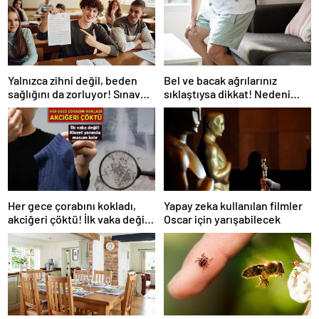
Yalnızca zihni değil, beden
Bel ve bacak ağrılarınız
sağlığını da zorluyor! Sınavda
sıklaştıysa dikkat! Nedeni
başarı tabakta başlıyor
omurga kanalı darlığı olabilir
Her gece çorabını kokladı,
Yapay zeka kullanılan filmler
akciğeri çöktü! İlk vaka değil:
Oscar için yarışabilecek
‘Klozet yanında masum kalır’