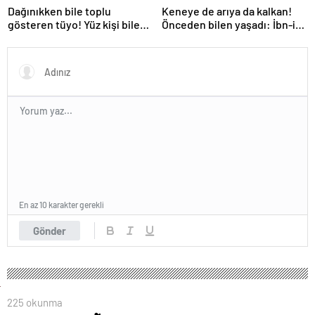
Dağınıkken bile toplu
Keneye de arıya da kalkan!
gösteren tüyo! Yüz kişi bile
Önceden bilen yaşadı: İbn-i
gelse fark edilmiyor
Sina’nın da sırrıymış
En az 10 karakter gerekli
Gönder
225 okunma