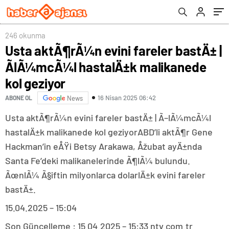
geziyor
246 okunma
Usta aktÃ¶rÃ¼n evini fareler bastÄ± |
ÃlÃ¼mcÃ¼l hastalÄ±k malikanede
kol geziyor
16 Nisan 2025 06:42
ABONE OL
News
Usta aktÃ¶rÃ¼n evini fareler bastÄ± | Ã–lÃ¼mcÃ¼l
hastalÄ±k malikanede kol geziyorABD’li aktÃ¶r Gene
Hackman’in eÅŸi Betsy Arakawa, Åžubat ayÄ±nda
Santa Fe’deki malikanelerinde Ã¶lÃ¼ bulundu.
ÃœnlÃ¼ Ã§iftin milyonlarca dolarlÄ±k evini fareler
bastÄ±.
15.04.2025 – 15:04
Son Güncelleme : 15.04.2025 – 15:33 ntv.com.tr