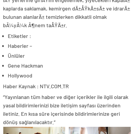
kaplarda saklamak, kemirgen dÄ±ÅŸkÄ±sÄ± ve idrarÄ±
bulunan alanlarÄ± temizlerken dikkatli olmak
bÃ¼yÃ¼k Ã¶nem taÅŸÄ±r.
Etiketler :
Haberler –
Ünlüler
Gene Hackman
Hollywood
Haber Kaynak : NTV.COM.TR
“Yayınlanan tüm haber ve diğer içerikler ile ilgili olarak
yasal bildirimlerinizi bize iletişim sayfası üzerinden
iletiniz. En kısa süre içerisinde bildirimlerinize geri
dönüş sağlanılacaktır.”