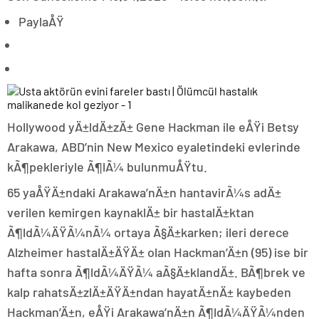
PaylaÅŸ
Hollywood yÄ±ldÄ±zÄ± Gene Hackman ile eÅŸi Betsy
Arakawa, ABD’nin New Mexico eyaletindeki evlerinde
kÃ¶pekleriyle Ã¶lÃ¼ bulunmuÅŸtu.
65 yaÅŸÄ±ndaki Arakawa’nÄ±n hantavirÃ¼s adÄ±
verilen kemirgen kaynaklÄ± bir hastalÄ±ktan
Ã¶ldÃ¼ÄŸÃ¼nÃ¼ ortaya Ã§Ä±karken; ileri derece
Alzheimer hastalÄ±ÄŸÄ± olan Hackman’Ä±n (95) ise bir
hafta sonra Ã¶ldÃ¼ÄŸÃ¼ aÃ§Ä±klandÄ±. BÃ¶brek ve
kalp rahatsÄ±zlÄ±ÄŸÄ±ndan hayatÄ±nÄ± kaybeden
Hackman’Ä±n, eÅŸi Arakawa’nÄ±n Ã¶ldÃ¼ÄŸÃ¼nden