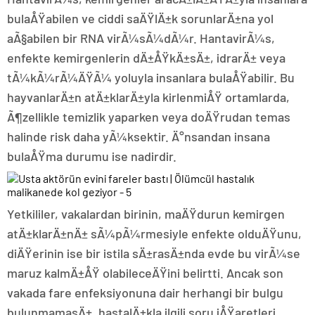
bulaÅŸabilen ve ciddi saÄŸlÄ±k sorunlarÄ±na yol
aÃ§abilen bir RNA virÃ¼sÃ¼dÃ¼r. HantavirÃ¼s,
enfekte kemirgenlerin dÄ±ÅŸkÄ±sÄ±, idrarÄ± veya
tÃ¼kÃ¼rÃ¼ÄŸÃ¼ yoluyla insanlara bulaÅŸabilir. Bu
hayvanlarÄ±n atÄ±klarÄ±yla kirlenmiÅŸ ortamlarda,
Ã¶zellikle temizlik yaparken veya doÄŸrudan temas
halinde risk daha yÃ¼ksektir. Ä°nsandan insana
bulaÅŸma durumu ise nadirdir.
Yetkililer, vakalardan birinin, maÄŸdurun kemirgen
atÄ±klarÄ±nÄ± sÃ¼pÃ¼rmesiyle enfekte olduÄŸunu,
diÄŸerinin ise bir istila sÄ±rasÄ±nda evde bu virÃ¼se
maruz kalmÄ±ÅŸ olabileceÄŸini belirtti. Ancak son
vakada fare enfeksiyonuna dair herhangi bir bulgu
bulunmamasÄ±, hastalÄ±kla ilgili soru iÅŸaretleri