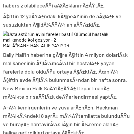
habersiz olabileceÄŸi aÃ§Ä±klanmÄ±ÅŸtÄ±.
Ã‡iftin 12 yaÅŸÄ±ndaki kÃ¶peÄŸinin de aÃ§lÄ±k ve
susuzluktan Ã¶ldÃ¼ÄŸÃ¼ anlaÅŸÄ±ldÄ±.
MALÄ°KANE HASTALIK YAYIYOR
Daily Mail’in haberine gÃ¶re Ã§iftin 4 milyon dolarlÄ±k
malikanesinin Ã¶lÃ¼mcÃ¼l bir hastalÄ±k yayan
farelerle dolu olduÄŸu ortaya Ã§Ä±ktÄ±. ÃœnlÃ¼
Ã§iftin evde Ã¶lÃ¼ bulunmasÄ±ndan bir hafta sonra,
New Mexico Halk SaÄŸlÄ±ÄŸÄ± DepartmanÄ±
mÃ¼lkte bir saÄŸlÄ±k deÄŸerlendirmesi yaptÄ±.
Ã–Ã¼ kemirgenlerin ve yuvalarÄ±nÄ±n, Hackman
mÃ¼lkÃ¼ndeki 8 ayrÄ± mÃ¼ÅŸtemilatta bulunduÄŸu
ve burayÄ± hantavirÃ¼s iÃ§in bir Ã¼reme alanÄ±
haline getirdikleri ortaya Ã§Ä±ktÄ±.