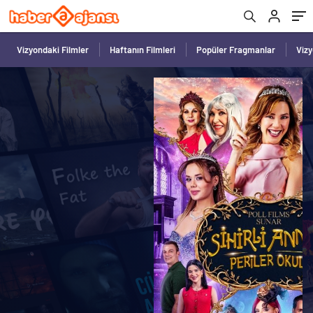
Vizyondaki Filmler
Haftanın Filmleri
Popüler Fragmanlar
Viz