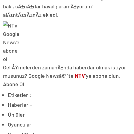
baki, sÄ±nÄ±rlar hayali; aramÄ±yorum”
alÄ±ntÄ±sÄ±nÄ± ekledi.
GeliÅŸmelerden zamanÄ±nda haberdar olmak istiyor
musunuz? Google Newsâ€™te
NTV
‘ye abone olun.
Abone Ol
Etiketler :
Haberler –
Ünlüler
Oyuncular