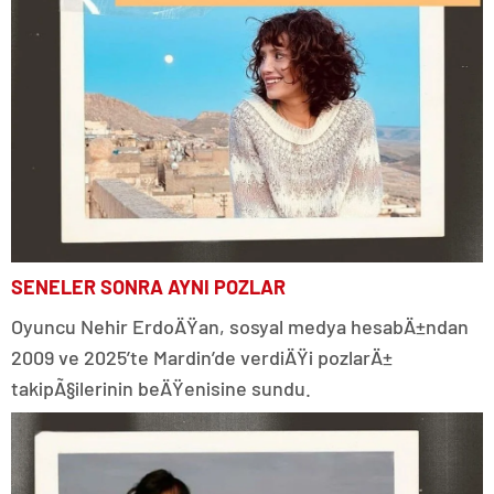
SENELER SONRA AYNI POZLAR
Oyuncu Nehir ErdoÄŸan, sosyal medya hesabÄ±ndan
2009 ve 2025’te Mardin’de verdiÄŸi pozlarÄ±
takipÃ§ilerinin beÄŸenisine sundu.