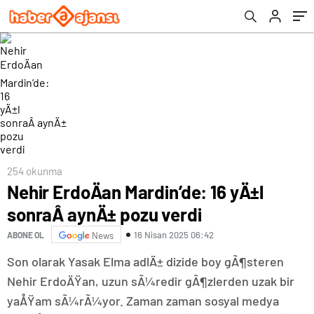
254 okunma
Nehir ErdoÄan Mardin’de: 16 yÄ±l
sonraÂ aynÄ± pozu verdi
16 Nisan 2025 06:42
ABONE OL
News
Son olarak Yasak Elma adlÄ± dizide boy gÃ¶steren
Nehir ErdoÄŸan, uzun sÃ¼redir gÃ¶zlerden uzak bir
yaÅŸam sÃ¼rÃ¼yor. Zaman zaman sosyal medya