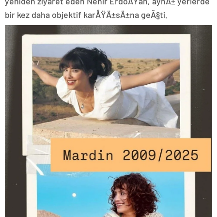
yeniden ziyaret eden Nehir ErdoÄŸan, aynÄ± yerlerde
bir kez daha objektif karÅŸÄ±sÄ±na geÃ§ti.