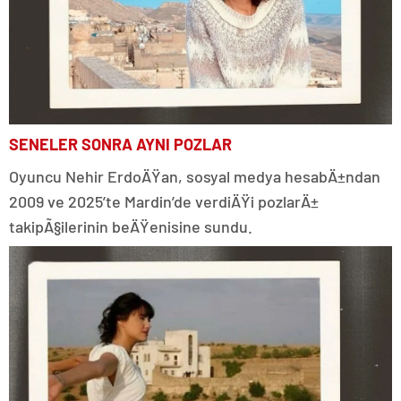
SENELER SONRA AYNI POZLAR
Oyuncu Nehir ErdoÄŸan, sosyal medya hesabÄ±ndan
2009 ve 2025’te Mardin’de verdiÄŸi pozlarÄ±
takipÃ§ilerinin beÄŸenisine sundu.