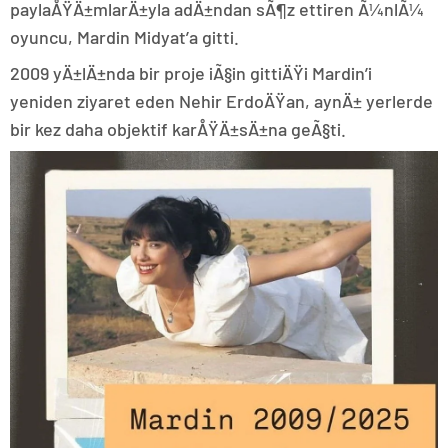
paylaÅŸÄ±mlarÄ±yla adÄ±ndan sÃ¶z ettiren Ã¼nlÃ¼
oyuncu, Mardin Midyat’a gitti.
2009 yÄ±lÄ±nda bir proje iÃ§in gittiÄŸi Mardin’i
yeniden ziyaret eden Nehir ErdoÄŸan, aynÄ± yerlerde
bir kez daha objektif karÅŸÄ±sÄ±na geÃ§ti.