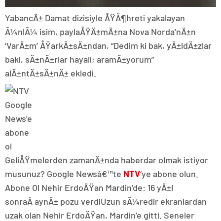
YabancÄ± Damat dizisiyle ÅŸÃ¶hreti yakalayan
Ã¼nlÃ¼ isim, paylaÅŸÄ±mÄ±na Nova Norda’nÄ±n
‘VarÄ±m’ ÅŸarkÄ±sÄ±ndan, “Dedim ki bak, yÄ±ldÄ±zlar
baki, sÄ±nÄ±rlar hayali; aramÄ±yorum”
alÄ±ntÄ±sÄ±nÄ± ekledi.
GeliÅŸmelerden zamanÄ±nda haberdar olmak istiyor
musunuz? Google Newsâ€™te
NTV
‘ye abone olun.
Abone Ol Nehir ErdoÄŸan Mardin’de: 16 yÄ±l
sonraÂ aynÄ± pozu verdiUzun sÃ¼redir ekranlardan
uzak olan Nehir ErdoÄŸan, Mardin’e gitti. Seneler