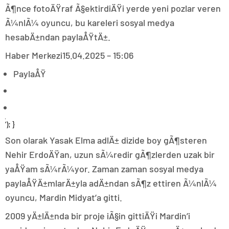
Ã¶nce fotoÄŸraf Ã§ektirdiÄŸi yerde yeni pozlar veren
Ã¼nlÃ¼ oyuncu, bu kareleri sosyal medya
hesabÄ±ndan paylaÅŸtÄ±.
Haber Merkezi
15.04.2025 – 15:06
PaylaÅŸ
‘); }
Son olarak Yasak Elma adlÄ± dizide boy gÃ¶steren
Nehir ErdoÄŸan, uzun sÃ¼redir gÃ¶zlerden uzak bir
yaÅŸam sÃ¼rÃ¼yor. Zaman zaman sosyal medya
paylaÅŸÄ±mlarÄ±yla adÄ±ndan sÃ¶z ettiren Ã¼nlÃ¼
oyuncu, Mardin Midyat’a gitti.
2009 yÄ±lÄ±nda bir proje iÃ§in gittiÄŸi Mardin’i