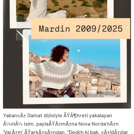
YabancÄ± Damat dizisiyle ÅŸÃ¶hreti yakalayan
Ã¼nlÃ¼ isim, paylaÅŸÄ±mÄ±na Nova Norda’nÄ±n
‘VarÄ±m’ ÅŸarkÄ±sÄ±ndan, “Dedim ki bak, yÄ±ldÄ±zlar