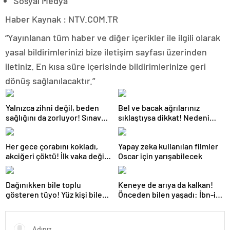
Sosyal Medya
Haber Kaynak : NTV.COM.TR
“Yayınlanan tüm haber ve diğer içerikler ile ilgili olarak
yasal bildirimlerinizi bize iletişim sayfası üzerinden
iletiniz. En kısa süre içerisinde bildirimlerinize geri
dönüş sağlanılacaktır.”
Yalnızca zihni değil, beden
Bel ve bacak ağrılarınız
sağlığını da zorluyor! Sınavda
sıklaştıysa dikkat! Nedeni
başarı tabakta başlıyor
omurga kanalı darlığı olabilir
Her gece çorabını kokladı,
Yapay zeka kullanılan filmler
akciğeri çöktü! İlk vaka değil:
Oscar için yarışabilecek
‘Klozet yanında masum kalır’
Dağınıkken bile toplu
Keneye de arıya da kalkan!
gösteren tüyo! Yüz kişi bile
Önceden bilen yaşadı: İbn-i
gelse fark edilmiyor
Sina’nın da sırrıymış