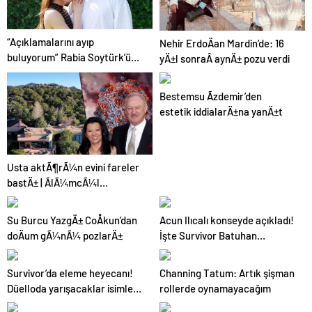
“Açıklamalarını ayıp
Nehir ErdoÄan Mardin’de: 16
buluyorum” Rabia Soytürk’ün
yÄ±l sonraÂ aynÄ± pozu verdi
sözlerine Caner Topçu’dan
tokat gibi cevap!
Bestemsu Ãzdemir’den
estetik iddialarÄ±na yanÄ±t
Usta aktÃ¶rÃ¼n evini fareler
bastÄ± | ÃlÃ¼mcÃ¼l
hastalÄ±k malikanede kol
geziyor
Su Burcu YazgÄ± CoÅkun’dan
Acun Ilıcalı konseyde açıkladı!
doÄum gÃ¼nÃ¼ pozlarÄ±
İşte Survivor Batuhan
Karacakaya’nın aldığı ceza
Survivor’da eleme heyecanı!
Channing Tatum: Artık şişman
Düelloda yarışacaklar isimler
rollerde oynamayacağım
belli oldu