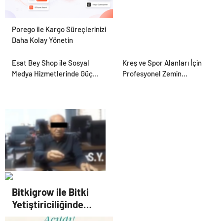
Porego ile Kargo Süreçlerinizi
Daha Kolay Yönetin
Esat Bey Shop ile Sosyal
Kreş ve Spor Alanları İçin
Medya Hizmetlerinde Güçlü
Profesyonel Zemin
Panel Deneyimi
Çözümleri
25 Yıllık Miras Davasında
Bitkigrow ile Bitki
Gözler Temmuz Ayındaki
Yetiştiriciliğinde
Karar Duruşmasına Çevrildi
Doğru Ekipman ve