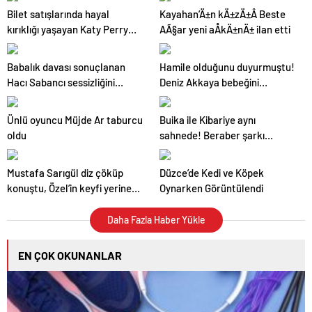
Bilet satışlarında hayal
Kayahan’Ä±n kÄ±zÄ±Â Beste
kırıklığı yaşayan Katy Perry
AÃ§ar yeni aÅkÄ±nÄ± ilan etti
turne konserlerini iptal
edebilir
Babalık davası sonuçlanan
Hamile olduğunu duyurmuştu!
Hacı Sabancı sessizliğini
Deniz Akkaya bebeğini
bozdu! Son yaptığı paylaşım
kaybetti
şaşırttı
Ünlü oyuncu Müjde Ar taburcu
Buika ile Kibariye aynı
oldu
sahnede! Beraber şarkı
söylediler
Mustafa Sarıgül diz çöküp
Düzce’de Kedi ve Köpek
konuştu, Özel’in keyfi yerine
Oynarken Görüntülendi
geldi: Sizi başbakanlıkta
ziyaret edeceğiz
Daha Fazla Haber Yükle
EN ÇOK OKUNANLAR