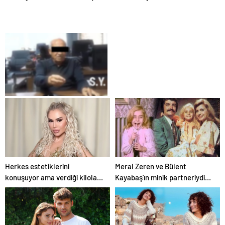
Panel Deneyimi
Çözümleri
25 Yıllık Miras Davasında
Gözler Temmuz Ayındaki
Karar Duruşmasına Çevrildi
Herkes estetiklerini
Meral Zeren ve Bülent
konuşuyor ama verdiği kiloları
Kayabaş’ın minik partneriydi…
kimse görmüyor…Şarkıcı
Şimdilerin yıldız ismini tanıdınız
Ceylan sitem etti!
mı?