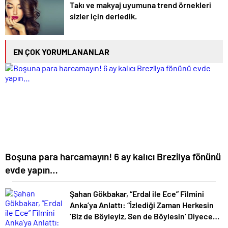
Takı ve makyaj uyumuna trend örnekleri
sizler için derledik.
EN ÇOK YORUMLANANLAR
Boşuna para harcamayın! 6 ay kalıcı Brezilya fönünü
evde yapın…
Şahan Gökbakar, “Erdal ile Ece” Filmini
Anka’ya Anlattı: “İzlediği Zaman Herkesin
‘Biz de Böyleyiz, Sen de Böylesin’ Diyeceği
Bir Hikâye”