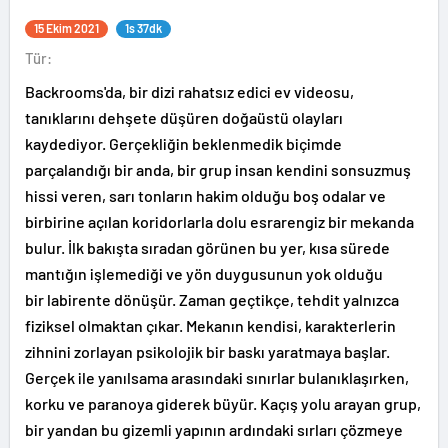
15 Ekim 2021
1s 37dk
Tür:
Backrooms'da, bir dizi rahatsız edici ev videosu,
tanıklarını dehşete düşüren doğaüstü olayları
kaydediyor. Gerçekliğin beklenmedik biçimde
parçalandığı bir anda, bir grup insan kendini sonsuzmuş
hissi veren, sarı tonların hakim olduğu boş odalar ve
birbirine açılan koridorlarla dolu esrarengiz bir mekanda
bulur. İlk bakışta sıradan görünen bu yer, kısa sürede
mantığın işlemediği ve yön duygusunun yok olduğu
bir labirente dönüşür. Zaman geçtikçe, tehdit yalnızca
fiziksel olmaktan çıkar. Mekanın kendisi, karakterlerin
zihnini zorlayan psikolojik bir baskı yaratmaya başlar.
Gerçek ile yanılsama arasındaki sınırlar bulanıklaşırken,
korku ve paranoya giderek büyür. Kaçış yolu arayan grup,
bir yandan bu gizemli yapının ardındaki sırları çözmeye